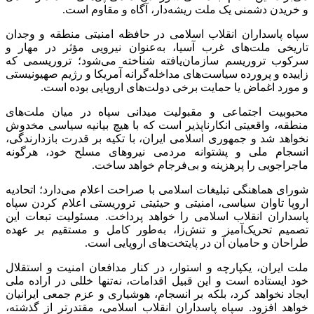
و خریدن دشمنی یک ملت ریشه‌دار، آگاه و مقاوم است.
سپاه پاسداران انقلاب اسلامی در حافظه امنیتی منطقه و وجدان
تاریخی ملت‌های غرب آسیا، به‌عنوان نیرویی مؤثر در مهار و
سرکوب تروریسم سازمان‌یافته شناخته می‌شود؛ تروریسمی که
زاییده و پرورده سیاست‌های مداخله‌گرانه آمریکا و رژیم صهیونیستی
و مورد اغماض یا حمایت برخی دولت‌های اروپایی بوده است.
محبوبیت اجتماعی و مقبولیت میدانی سپاه در میان ملت‌های
منطقه، واقعیتی انکارناپذیر است که با هیچ بیانیه سیاسی مخدوش
نخواهد شد و جمهوری اسلامی ایران، با تکیه بر قدرت بازدارندگی،
انسجام ملی و پشتوانه مردمی نیروهای مسلح خود، هرگونه
ماجراجویی را پرهزینه و بی‌فرجام خواهد ساخت.
شورای هماهنگی تبلیغات اسلامی با صراحت اعلام می‌دارد؛ اتحادیه
اروپا تاوان سیاسی، امنیتی و حیثیتی تروریستی اعلام کردن سپاه
پاسداران انقلاب اسلامی را خواهد پرداخت. مسئولیت تبعات این
تصمیم تحریک‌آمیز و تنش‌زا، به‌طور کامل و مستقیم بر عهده
طراحان و حامیان آن در پایتخت‌های اروپایی است.
ملت ایران، یکپارچه و استوار، در کنار مدافعان امنیت و استقلال
خود ایستاده است و این قبیل اقدامات، نه‌تنها خللی در اراده ملی
ایجاد نخواهد کرد، بلکه بر انسجام، هوشیاری و عزم جمعی ایرانیان
خواهد افزود. سپاه پاسداران انقلاب اسلامی، مقتدرتر از گذشته،