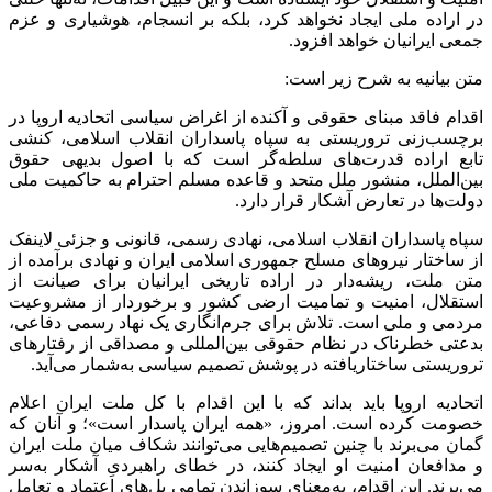
در اراده ملی ایجاد نخواهد کرد، بلکه بر انسجام، هوشیاری و عزم
جمعی ایرانیان خواهد افزود.
متن بیانیه به شرح زیر است:
اقدام فاقد مبنای حقوقی و آکنده از اغراض سیاسی اتحادیه اروپا در
برچسب‌زنی تروریستی به سپاه پاسداران انقلاب اسلامی، کنشی
تابع اراده قدرت‌های سلطه‌گر است که با اصول بدیهی حقوق
بین‌الملل، منشور ملل متحد و قاعده مسلم احترام به حاکمیت ملی
دولت‌ها در تعارض آشکار قرار دارد.
سپاه پاسداران انقلاب اسلامی، نهادی رسمی، قانونی و جزئی لاینفک
از ساختار نیروهای مسلح جمهوری اسلامی ایران و نهادی برآمده از
متن ملت، ریشه‌دار در اراده تاریخی ایرانیان برای صیانت از
استقلال، امنیت و تمامیت ارضی کشور و برخوردار از مشروعیت
مردمی و ملی است. تلاش برای جرم‌انگاری یک نهاد رسمی دفاعی،
بدعتی خطرناک در نظام حقوقی بین‌المللی و مصداقی از رفتارهای
تروریستی ساختاریافته در پوشش تصمیم سیاسی به‌شمار می‌آید.
اتحادیه اروپا باید بداند که با این اقدام با کل ملت ایران اعلام
خصومت کرده است. امروز، «همه ایران پاسدار است»؛ و آنان که
گمان می‌برند با چنین تصمیم‌هایی می‌توانند شکاف میان ملت ایران
و مدافعان امنیت او ایجاد کنند، در خطای راهبردیِ آشکار به‌سر
می‌برند. این اقدام، به‌معنای سوزاندن تمامی پل‌های اعتماد و تعامل