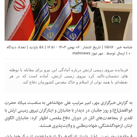
شناسه خبر : 115116 | تاریخ انتشار : ۰۶ بهمن ۱۴۰۴ - ۱۶:۵۱ | 58 بازدید | تعداد دیدگاه
:
0
| ارسال توسط :
مهر نیوز mehrnews
فرمانده نیروی زمینی ارتش درباره آمادگی این نیرو برای مقابله با توطئه
های دشمنان،تاکید کرد نیروی زمینی ارتش، آماده‌ است که در هر
نقطه‌ای با همه توان از اسلام و خاک مقدس کشورمان دفاع کند.
به گزارش خبرگزاری مهر، امیر سرتیپ علی جهانشاهی به مناسبت میلاد حضرت
ابوالفضل(ع) و روز جانباز، در دیدار با جانبازان و ایثارگران نیروی زمینی ارتش با
تقدیر از مجاهدت‌های آنان در دوران دفاع مقدس، اظهار کرد: جانبازان الگوی
ایثار، ازخودگذشتگی، شهادت‌طلبی و ولایت‌پذیری هستند.
فرمانده نیروی زمینی ارتش با بیان اینکه هر یک از شما عضوی از پیکر خود را در