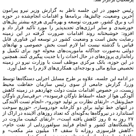
رئیس جمهور در این جلسه ناظر به گزارش وزیر نیرو پیرامون
آخرین وضعیت، چالش‌ها، برنامه‌ها و اقدامات انجام‌شده در حوزه
آب و برق کشور، ضرورت توسعه و بهره‌گیری هرچه بیشتر پنل‌های
خورشیدی و سایر انرژی‌های تجدیدپذیر را مورد تأکید قرار داد و
افزود: خوشبختانه روند اقدامات ضرورت گرفته در این زمینه
رضایت بخش است و وضعیت کشور در توسعه این فناوری قابل
قیاس با گذشته نیست اما لازم است بخش خصوصی و نهادهای
دولتی به‌صورت جداگانه مأموریت‌های محوله خود برای تکمیل و
راه‌اندازی پروژه‌های در حال احداث را با جدیت پیگیری کنند. همچنین
در این حوزه، بانک مرکزی موظف است با وزارت نیرو در زمینه
تخصیص منابع مالی و بودجه‌ای، همکاری‌های لازم را به عمل آورد.
در ادامه این جلسه، علاوه بر طرح مسایل اجرایی دستگاه‌ها توسط
وزرا، گزارش جامعی از سوی رئیس سازمان حفاظت محیط
زیست، در خصوص اقدامات مثبت دولت چهاردهم در زمینه کاهش
آلودگی هوا از جمله «اسقاط ناوگان فرسوده»، «برقی‌سازی ناوگان
حمل‌ونقل»، «ارتقای نظارت بر تولید خودرو»، «انجام تست آلایندگی
در انتهای خط تولید برای دو کارخانه خودروساز»، «توزیع سوخت
استاندارد در نیروگاه‌ها به‌گونه‌ای که تعداد روزهای آلاینده در اراک از
۲۷ روز به ۵ روز کاهش یافته است»، «ارتقای کیفیت مازوت در
پالایشگاه‌های کشور و انجام فرآیند سولفورزدایی از نفت خام»،
«کاهش فلرسوزی روزانه تا سقف ۱۴ میلیون متر مکعب» و