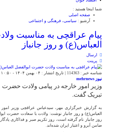
اقتصاد جوان
شما اینجا هستید :
صفحه اصلی
آرشیو :
سیاسی، فرهنگی و اجتماعی
پیام عراقچی به مناسبت ولا
العباس(ع) و روز جانباز
ارسال
پرینت
شناسه خبر : 114363 | تاریخ انتشار : ۰۴ بهمن ۱۴۰۴ - ۱۰:۵۰ | 60 بازدید | تعداد دیدگاه :
نیوز mehrnews
وزیر امور خارجه در پیامی ولادت حضرت اب
تبریک گفت.
به گزارش خبرگزاری مهر، سیدعباس عراقچی وزیر امور خ
العباس(ع) و روز جانباز نوشت: ولادت با سعادت حضرت ابوال
روز جانباز نام گرفته است، روز تکریم صبر و فداکاری یادگا
ضامن آبرو و اعتبار ایران شده‌اند.