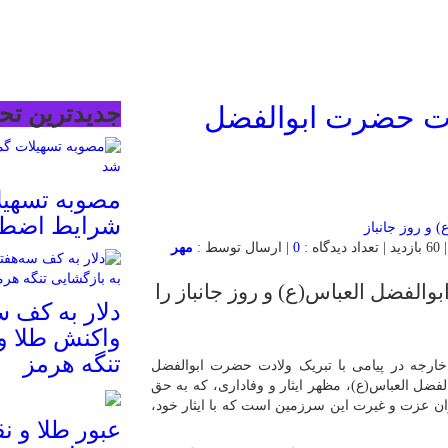
دت حضرت ابوالفضل
جدیدترین تحل
مصوبه تسهیل
شرایط اضطر
0
| ارسال توسط :
مهر
والفضل العباس(ع) و روز جانباز را
دلار به کف س
واکنش طلا و
تنگه هرمز
ارجه در پیامی با تبریک ولادت حضرت ابوالفضل
فضل العباس(ع)، مظهر ایثار و وفاداری، که به حق
ران عزت و غیرت این سرزمین است که با ایثار خود،
عبور طلا و ن