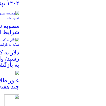
۱۴۰۴ بهتر است؟
مصوبه ت
شرایط ا
دلار به 
رسید/ و
به بازگش
عبور طلا
چند هفته