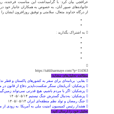
عراقچی بیان کرد: با گرامیداشت این مناسبت فرخنده، روز 
خانواده‌های صبور آنان، به خصوص به همکاران جانباز خود د
از درگاه خداوند متعال، سلامتی و توفیق روزافزون ایشان را 
به اشتراک بگذارید :
https://tahlilsarmaye.com/?p=114363
مطالعه تحلیل‌های مشابه؛
بقایی: برنامه‌ای برای سفر به کشورهای پاکستان و قطر ندا
پزشکیان: آذربایجان سنگر شکست‌ناپذیر دفاع از قانون در 
پزشکیان: اگر با مردم باشیم، هیچ قدرتی نمی‌تواند زمین‌گیر
پزشکیان: به‌دنبال گسترش جنگ نیستیم
۱۴۰۵/۰۵/۱۴
جنگ رمضان و تولد نظم منطقه‌ای ایران
۱۴۰۵/۰۵/۱۴
هشدار رئیس کمیسیون امنیت ملی به آمریکا: به زودی از م
تحلیل خود را ارسال کنید!