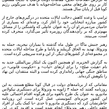
کار بر روی طرح‌های مخفی مداخله‌جویانه با هدف سرنگونی رژیم
کوبا قبل از پایان سال هستند.
ترامپ با وعده کاهش دخالت ایالات متحده در درگیری‌های خارج از
کشور مبارزه انتخاباتی خود را آغاز کرد، وعده‌ای که بسیاری از
حامیان مردمی‌تر او آن را به عنوان عاملی که واشنگتن را از مسائل
مهم‌تری که بر رأی‌دهندگان روزمره تأثیر می‌گذارد، منحرف کرده
است، می‌بینند.
رهبر جنبش ماگا در طول ماه گذشته با بمباران نیجریه، حمله به
ونزوئلا، تهدید به الحاق گرینلند و پاناما و طرح مداخله ایالات متحده
در مجموعه‌ای از کشورهای دیگر، از این وعده سرپیچی کرده است.
به گزارش الجزیره، او همچنین اکنون یک ابتکار بین‌المللی جدید به
نام «هیئت صلح» را برای ارتقای «ثبات» و «حکومت قانونی» در
مناطق جنگی جهانی راه‌اندازی کرده است و البته منتقدان، این نهاد
را نکوهش کرده‌اند.
مقاماتی که از برنامه‌های دولت در قبال کوبا مطلع هستند، به این
روزنامه گفتند که حمله ۳ ژانویه به ونزوئلا برای دستگیری نیکولاس
مادورو، به عنوان یک طرح بالقوه برای هرگونه اقدام احتمالی علیه
این کشور جزیره‌ای کمونیستی عمل کرده است. این روزنامه
خاطرنشان کرد که دستگیری مادورو تا حدی «با کمک یکی از افراد
حلقه داخلی رهبر ونزوئلا» انجام شده است و افزود که در این