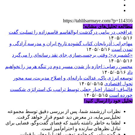
https://tahlilsarmaye.com/?p=114316
مطالعه تحلیل‌های مشابه؛
عراقچی در پیامی درگذشت ابوالقاسم قاسم‌زاده را تسلیت گفت
۱۴۰۵/۰۵/۱۶
مهاجرانی: آذربایجان کتاب گشوده تاریخ ایران و مدرسه آزادگی و
تمدن است
۱۴۰۵/۰۵/۱۶
«کشمیری»؛ وقتی برچسب‌سازی جای نقد رسانه‌ای را می‌گیرد
۱۴۰۵/۰۵/۱۶
محسن رضایی: اجازه باز شدن مسیر دوم در تنگه هرمز را نخواهیم
داد
۱۴۰۵/۰۵/۱۶
توسعه انرژی پاک، عدالت یارانه‌ای و اصلاح مدیریت، سه محور
تحول اقتصادی
۱۴۰۵/۰۵/۱۵
قالیباف: انتشار اخبار جعلی توسط ترامپ یک استراتژی شکست
خورده است
۱۴۰۵/۰۵/۱۵
تحلیل خود را ارسال کنید!
نظرات ارزشمند شما، پس از بررسی دقیق توسط مجموعه
تحلیل‌سرمایه، در معرض دید عموم قرار خواهد گرفت.
لطفا به خاطر داشته باشید که فضای گفت‌وگو، فضایی برای
تبادل نظرهای سازنده و احترام‌آمیز است.
هرگونه پیامی که حاوی توهین، افترا یا مغایر با قوانین