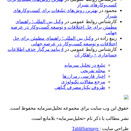
کسب‌وکارهای شیراز
محمود
در
بهترین روش‌های تبلیغات برای کسب‌وکارهای
شیراز
کارشناس روابط عمومی
در
وکیل بین المللی؛ راهنمای
مطمئن برای حل اختلافات و توسعه کسب‌وکار در عرصه
جهانی
ربیع زاده
در
وکیل بین المللی؛ راهنمای مطمئن برای حل
اختلافات و توسعه کسب‌وکار در عرصه جهانی
کارشناس روابط عمومی
در
4 پیامد مرگبار حذف اطلاعات
حسابداری + راهکار آن
تبلیغ در تحلیل سرمایه
مجله تفریحی
اخبار فارسی رمزارزها
مرجع مقالات تکنولوژی
ظروف یکبارمصرف گیاهی
حقوق این وب سایت برای مجموعه تحلیل‌سرمایه محفوظ است.
نشر مطالب با ذکر نام «تحلیل‌سرمایه» بلامانع است.
طراحی سایت :
TahlilSarmaye