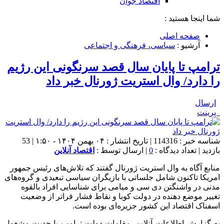
اقتصاد جوان
شما اینجا هستید :
صفحه اصلی
آرشیو :
سیاسی، فرهنگی و اجتماعی
ترامپ تا پایان سال قصد سرنگونی این رژیم
را دارد/ وال استریت ژورنال خبر داد
ارسال
پرینت
شناسه خبر : 114316 | تاریخ انتشار : ۰۴ بهمن ۱۴۰۴ - ۱:۵۰ | 53
بازدید | تعداد دیدگاه :
0
| ارسال توسط :
اقتصاد آنلاین
منابع آگاه به وال استریت ژورنال گفتند که تلاش‌های رئیس جمهور
امریکا تاکنون شامل جلساتی با بازیگران سیاسی تبعیدی و گروه‌های
مدنی در واشنگتن دی سی و میامی برای شناسایی افراد بالقوه
تغییر موضع دهنده در دولت کوبا و نقاط فشار فراتر از وضعیت
اسفناک اقتصاد این کشور جزیره‌ای بوده است.
به گزارش اطلاعات آنلاین، مقامات دولت ترامپ با جدیت مشغول