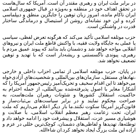
در برابر ملت ایران و رهبری مقتدر آن است. آمریکا که سال‌هاست
در تحقق اهداف خود در منطقه و به‌ویژه در قبال جمهوری اسلامی
ایران ناکام مانده، امروز زبان توهین را جایگزین منطق و دیپلماسی
کرده و این خود نشانه‌ای روشن از استیصال و درماندگی ساختار
قدرت در واشنگتن است.
حزب موتلفه اسلامی تأکید می‌کند که هرگونه تعرض لفظی، سیاسی
یا عملی به جایگاه ولایت فقیه، با واکنش قاطع ملت ایران و نیروهای
انقلابی مواجه خواهد شد و دشمنان باید بدانند که پیوند عمیق مردم با
رهبری، پیوندی ناگسستنی و ریشه‌دار است که با تهدید و توهین
تضعیف نخواهد شد.
در پایان، حزب موتلفه اسلامی از تمامی احزاب داخلی و خارجی
،نهادهای مستقل، سازمان‌های بین‌المللی و شخصیت‌های آزادی‌خواه
می‌خواهد تا این اقدام سخیف و تحریک‌آمیز رئیس‌جمهور آمریکا را که
آشکارا مغایر با اصول پذیرفته‌شده بین‌المللی، از جمله احترام به
حاکمیت، استقلال کشورها و شئونات رهبران ملت‌هاست، به
صراحت محکوم نمایند و در برابر سیاست‌های بی‌ثبات‌ساز و
قانون‌گریز آمریکا سکوت نکنند.ما بار دیگر اعلام می‌داریم که ملت
ایران، تحت زعامت رهبر معظم انقلاب اسلامی، با صلابت و
هوشیاری مسیر عزت، استقلال و پیشرفت خود را ادامه خواهد داد و
توطئه‌ها، تهدیدها و لفاظی‌های دشمنان، کوچک‌ترین خللی در عزم و
اراده این ملت بزرگ ایجاد نخواهد کرد.ان شاءالله.