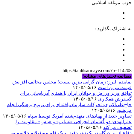
حزب موتلفه اسلامی
به اشتراک بگذارید :
https://tahlilsarmaye.com/?p=114208
مطالعه تحلیل‌های مشابه؛
نماینده البرز: زمان گرانی بنزین نیست؛ مجلس مخالف افزایش
قیمت بنزین است
۱۴۰۵/۰۵/۱۶
توافق وزیر ورزش و جوانان ایران با همتای آذربایجانی برای
گسترش همکاری
۱۴۰۵/۰۵/۱۶
حاج‌علی‌اکبری: تحرکات سازمان‌یافته‌ای برای ترویج برهنگی انجام
می‌شود
۱۴۰۵/۰۵/۱۶
تصاویر جدید از پهپادهای منهدم‌شده آمریکا توسط سپاه
۱۴۰۵/۰۵/۱۶
علم‌الهدی: دو گفتمان انحرافی «تسلیم» و «یاس» مقاومت را
تضعیف می‌کند
۱۴۰۵/۰۵/۱۶
دفاع از ایران گاه در یک تیتر دقیق و یک قلم مسئولانه خلاصه می