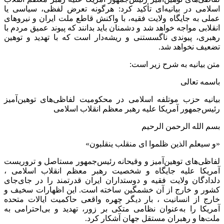
اسلامی در بیانیه‌ای تأکید کرد: هرگونه تعرض لفظی، سیاسی یا
عملی به جایگاه ولایت فقیه، با واکنش قاطع ملت ایران و نیروهای
انقلابی مواجه خواهد شد و دشمنان باید بدانند که پیوند عمیق مردم با
رهبری، پیوندی ناگسستنی و ریشه‌دار است که با تهدید و توهین
تضعیف نخواهد شد.
متن بیانیه به شرح زیر است:
باسمه تعالی
بیانیه حزب موتلفه اسلامی در محکومیت لفاظی‌های توهین‌آمیز
رئیس‌جمهور آمریکا علیه رهبر معظم انقلاب اسلامی
بسم الله الرحمن الرحیم
«و سیعلم الذین ظلموا ای منقلب ینقلبون»
لفاظی‌های توهین‌آمیز و وقیحانه رئیس‌جمهور مستاصل و تروریست
آمریکا علیه جایگاه و شخصیت رهبر معظم انقلاب اسلامی ،
دلدادگان ولایت فقیه و دوستداران ایران قدرتمند را در جای‌جای
کشور و خارج از آن خشمگین ساخته است. این اظهارات سخیف و
خارج از انسانیت ، بار دیگر چهره واقعی حاکمیت ایالات متحده
آمریکا را به‌عنوان نظامی متکی بر زور، تهدید و بی‌احترامی به
ملت‌ها و رهبران مستقل جهان آشکار کرد.