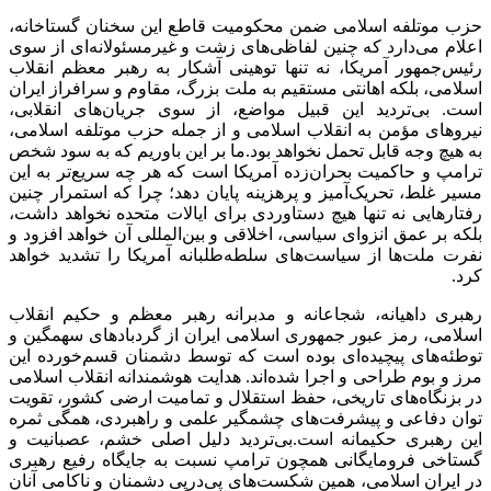
حزب موتلفه اسلامی ضمن محکومیت قاطع این سخنان گستاخانه،
اعلام می‌دارد که چنین لفاظی‌های زشت و غیرمسئولانه‌ای از سوی
رئیس‌جمهور آمریکا، نه تنها توهینی آشکار به رهبر معظم انقلاب
اسلامی، بلکه اهانتی مستقیم به ملت بزرگ، مقاوم و سرافراز ایران
است. بی‌تردید این قبیل مواضع، از سوی جریان‌های انقلابی،
نیروهای مؤمن به انقلاب اسلامی و از جمله حزب موتلفه اسلامی،
به هیچ وجه قابل تحمل نخواهد بود.ما بر این باوریم که به سود شخص
ترامپ و حاکمیت بحران‌زده آمریکا است که هر چه سریع‌تر به این
مسیر غلط، تحریک‌آمیز و پرهزینه پایان دهد؛ چرا که استمرار چنین
رفتارهایی نه تنها هیچ دستاوردی برای ایالات متحده نخواهد داشت،
بلکه بر عمق انزوای سیاسی، اخلاقی و بین‌المللی آن خواهد افزود و
نفرت ملت‌ها از سیاست‌های سلطه‌طلبانه آمریکا را تشدید خواهد
کرد.
رهبری داهیانه، شجاعانه و مدبرانه رهبر معظم و حکیم انقلاب
اسلامی، رمز عبور جمهوری اسلامی ایران از گردبادهای سهمگین و
توطئه‌های پیچیده‌ای بوده است که توسط دشمنان قسم‌خورده این
مرز و بوم طراحی و اجرا شده‌اند. هدایت هوشمندانه انقلاب اسلامی
در بزنگاه‌های تاریخی، حفظ استقلال و تمامیت ارضی کشور، تقویت
توان دفاعی و پیشرفت‌های چشمگیر علمی و راهبردی، همگی ثمره
این رهبری حکیمانه است.بی‌تردید دلیل اصلی خشم، عصبانیت و
گستاخی فرومایگانی همچون ترامپ نسبت به جایگاه رفیع رهبری
در ایران اسلامی، همین شکست‌های پی‌درپی دشمنان و ناکامی آنان