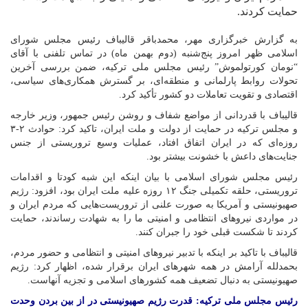
حمایت کردند.
به گزارش خبرگزاری مهر، محمدباقر قالیباف رئیس مجلس شورای
اسلامی ظهر امروز پنج‌شنبه (دوم بهمن ماه) در تماس تلفنی با آقای
“نومان کورتولموش” رئیس مجلس ملی ترکیه، ضمن بررسی آخرین
تحولات روابط پارلمانی و منطقه‌ای، بر گسترش همکاری‌های سیاسی،
اقتصادی و تقویت تعاملات دو کشور تأکید کرد.
قالیباف با قدردانی از مواضع شفاف و روشن رئیس جمهور، وزیر خارجه
و مجلس ترکیه در حمایت از دولت و ملت ایران، تاکید کرد: حوادث ۲-۳
روزه‌ای که در ایران اتفاق افتاد، عملیات وسیع تروریستی از جنس
جنایت‌های داعش با خشونت بیشتر بود.
رئیس مجلس شورای اسلامی با بیان اینکه این شبه کودتا و اقدامات
تروریستی، حلقه تکمیلی جنگ ۱۲ روزه علیه ملت ایران بود، افزود: رژیم
صهیونیستی و آمریکا به صورت علنی از تروریست‌هایی که مردم ایران و
در مواردی نیروهای انتظامی و امنیتی ما را به شهادت رساندند، حمایت
کردند تا شکست قبلی خود را جبران کنند.
قالیباف با تاکید بر اینکه با تدبیر نیروهای امنیتی و انتظامی و حضور مردم،
بحمدلله آرامش در همه شهرهای ایران برقرار شده، اظهار کرد: رژیم
صهیونیستی به دنبال تضعیف همه کشورهای اسلامی و تجزیه آنهاست.
رئیس مجلس ملی ترکیه: قدرت رژیم صهیونیستی در از بین بردن وحدت