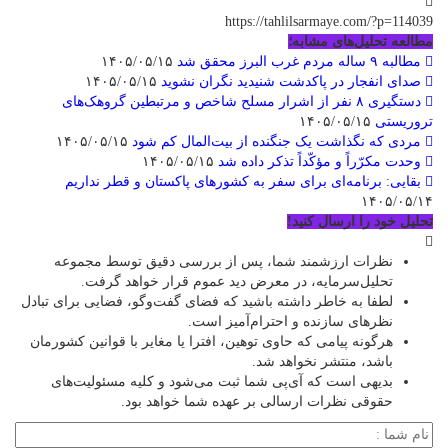
https://tahlilsarmaye.com/?p=114039
مطالعه تحلیل‌های مشابه؛
مطالبه ۹ ساله مردم غرب البرز محقق شد
۱۴۰۵/۰۵/۱۵
صدای انفجار در پاکدشت شنیدید نگران نشوید
۱۴۰۵/۰۵/۱۵
دستگیری ۸ نفر از اشرار مسلح شاخص و مرتبطین گروهک‌های
تروریستی
۱۴۰۵/۰۵/۱۵
مردی که نگذاشت یک جنگنده از بیت‌المال کم شود
۱۴۰۵/۰۵/۱۵
وحدت مکرّراً و مؤکّداً تذکر داده شد
۱۴۰۵/۰۵/۱۵
بقایی: برنامه‌ای برای سفر به کشورهای پاکستان و قطر نداریم
۱۴۰۵/۰۵/۱۴
تحلیل خود را ارسال کنید!
نظرات ارزشمند شما، پس از بررسی دقیق توسط مجموعه
تحلیل‌سرمایه، در معرض دید عموم قرار خواهد گرفت.
لطفا به خاطر داشته باشید که فضای گفت‌وگو، فضایی برای تبادل
نظرهای سازنده و احترام‌آمیز است.
هرگونه پیامی که حاوی توهین، افترا یا مغایر با قوانین کشورمان
باشد، منتشر نخواهد شد.
بدیهی است که آی‌پی شما ثبت می‌شود و کلیه مسئولیت‌های
حقوقی نظرات ارسالی بر عهده شما خواهد بود.