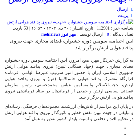
ارسال
پرینت
شناسه خبر : 112901 | تاریخ انتشار : ۳۰ دی ۱۴۰۴ - ۱۶:۵۳ | 53 بازدید |
تعداد دیدگاه :
0
| ارسال توسط :
مهر نیوز mehrnews
آیین اختتامیه سومین دوره جشنواره فضای مجازی جهت نیروی
پدافند هوایی ارتش برگزار شد.
به گزارش خبرنگار مهر، صبح امروز، آیین اختتامیه سومین دوره جشنواره
فضای مجازی، جهت (جهاد همگانی تبیین) نیروی پدافند هوایی ارتش
جمهوری اسلامی ایران با حضور امیر سرتیپ علیرضا الهامی، فرمانده
قرارگاه مشترک پدافند هوایی خاتم‌الانبیا (ص) و نیروی پدافند هوایی
ارتش، حجت‌الاسلام والمسلمین عباس محمدحسنی، رئیس سازمان
عقیدتی سیاسی ارتش و جمعی از فرماندهان در ستاد فرماندهی نیروی
پدافند هوایی ارتش برگزار شد.
در پایان این مراسم از تلاش‌های ارزشمند مجموعه‌های فرهنگی، رسانه‌ای
و تبلیغی در جهت تبیین نقش خطیر و تاثیرگذار نیروی پدافند هوایی ارتش
در تحکیم اقتدار دفاعی و امنیت پایدار کشور تقدیر به عمل آمد