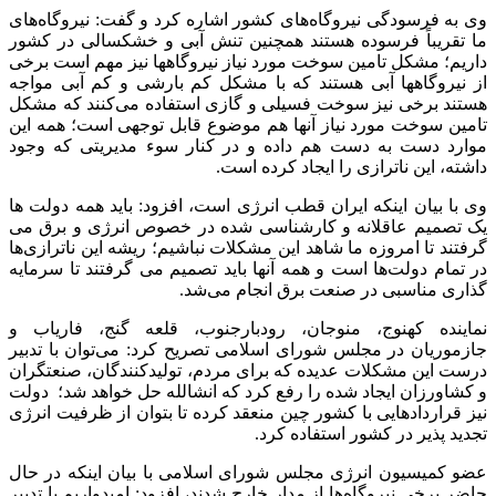
وی به فرسودگی نیروگاه‌های کشور اشاره کرد و گفت: نیروگاه‌های
ما تقریباً فرسوده هستند همچنین تنش آبی و خشکسالی در کشور
داریم؛ مشکل تامین سوخت مورد نیاز نیروگاهها نیز مهم است برخی
از نیروگاهها آبی هستند که با مشکل کم بارشی و کم آبی مواجه
هستند برخی نیز سوخت فسیلی و گازی استفاده می‌کنند که مشکل
تامین سوخت مورد نیاز آنها هم موضوع قابل توجهی است؛
همه این
موارد دست به دست هم داده و در کنار سوء مدیریتی که وجود
داشته، این ناترازی را ایجاد کرده است.
وی با بیان اینکه ایران قطب انرژی است، افزود: باید همه دولت ها
یک تصمیم عاقلانه و کارشناسی شده در خصوص انرژی و برق می
گرفتند تا امروزه ما شاهد این مشکلات نباشیم؛ ریشه این ناترازی‌ها
در تمام دولت‌ها است و همه آنها باید تصمیم می گرفتند تا سرمایه
گذاری مناسبی در صنعت برق انجام می‌شد.
نماینده کهنوج، منوجان، رودبارجنوب، قلعه گنج، فاریاب و
جازموریان در مجلس شورای اسلامی تصریح کرد: می‌توان با تدبیر
درست این مشکلات عدیده که برای مردم، تولیدکنندگان، صنعتگران
و کشاورزان ایجاد شده را رفع کرد که انشالله حل خواهد شد؛
دولت
نیز قراردادهایی با کشور چین منعقد کرده تا بتوان از ظرفیت انرژی
تجدید پذیر در کشور استفاده کرد.
عضو کمیسیون انرژی مجلس شورای اسلامی با بیان اینکه در حال
حاضر برخی نیروگاه‌ها از مدار خارج شدند، افزود: امیدواریم با تدبیر