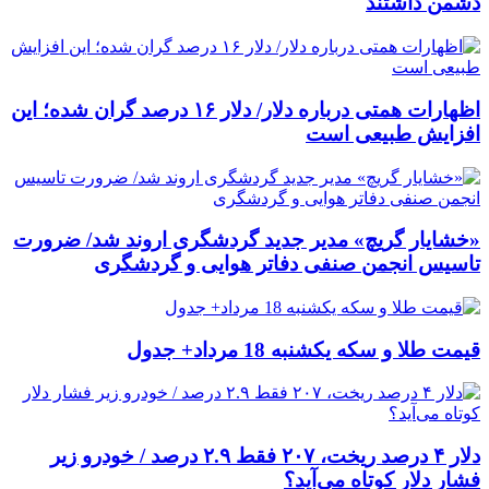
دشمن داشتند
اظهارات همتی درباره دلار/ دلار ۱۶ درصد گران شده؛ این
افزایش طبیعی است
«خشایار گریچ» مدیر جدید گردشگری اروند شد/ ضرورت
تاسیس انجمن صنفی دفاتر هوایی و گردشگری
قیمت طلا و سکه یکشنبه 18 مرداد+ جدول
دلار ۴ درصد ریخت، ۲۰۷ فقط ۲.۹ درصد / خودرو زیر
فشار دلار کوتاه می‌آید؟