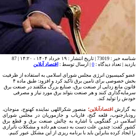
شناسه خبر : 73019 | تاریخ انتشار : ۱۹ خرداد ۱۴۰۴ - ۱۴:۲۰ | 87
بازدید | تعداد دیدگاه :
0
| ارسال توسط :
اقتصاد آنلاین
عضو کمیسیون انرژی مجلس شورای اسلامی به استفاده از ظرفیت
بخش خصوصی برای تامین برق تاکید کرد و افزود: طبق ماده ۴
قانون مانع زدایی از صنعت برق، صنایع بزرگ مکلفند در صنعت برق
سرمایه‌گذاری کنند و هر صنعت بتواند برق مورد نیاز و مصرفی
خودش را تولید کند.
به گزارش
اقتصادآنلاین؛
منصور شكراللهی نماینده کهنوج، منوجان،
رودبارجنوب، قلعه گنج، فاریاب و جازموریان در مجلس شورای
اسلامی در گفتگویی با اشاره به چالش صنعت برق و قطع برق
کشور گفت: چندین علت دست به دست هم داده و مشکلات ناترازی
را ایجاد کرده بنابراین باید با برنامه ریزی از این مشکل عبور کنیم.