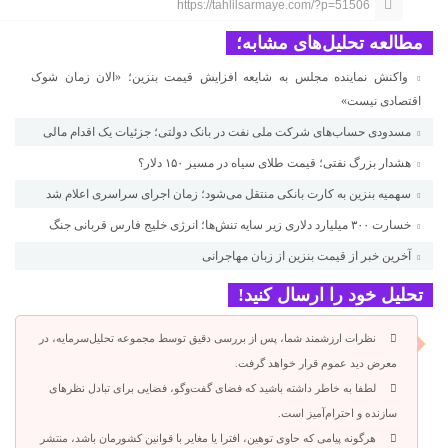
https://tahlilsarmaye.com/?p=51506
مطالعه تحلیل‌های مشابه؛
واکنش نماینده مجلس به شایعه افزایش قیمت بنزین؛ «الان زمان شوک
اقتصادی نیست»
مسدودی حساب‌های شرکت ملی نفت در بانک دولتی؛ جزئیات یک اقدام مالی
هشدار بزرگ نفتی؛ قیمت طلای سیاه در مسیر ۱۵۰ دلار؟
سهمیه بنزین به کارت بانکی منتقل می‌شود؛ زمان اجرای سراسری اعلام شد
خسارت ۳۰۰ میلیارد دلاری زیر سایه تنش‌ها؛ انرژی خلیج فارس قربانی جنگ
آخرین خبر از قیمت بنزین از زبان مهاجرانی
تحلیل خود را ارسال کنید!
نظرات ارزشمند شما، پس از بررسی دقیق توسط مجموعه تحلیل‌سرمایه، در
معرض دید عموم قرار خواهد گرفت.
لطفا به خاطر داشته باشید که فضای گفت‌وگو، فضایی برای تبادل نظرهای
سازنده و احترام‌آمیز است.
هرگونه پیامی که حاوی توهین، افترا یا مغایر با قوانین کشورمان باشد، منتشر