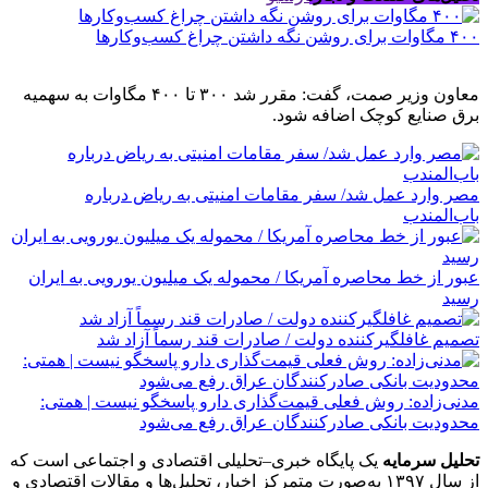
۴۰۰ مگاوات برای روشن نگه داشتن چراغ کسب‌وکار‌ها
معاون وزیر صمت، گفت: مقرر شد ۳۰۰ تا ۴۰۰ مگاوات به سهمیه
برق صنایع کوچک اضافه شود.
مصر وارد عمل شد/ سفر مقامات امنیتی به ریاض درباره
باب‌المندب
عبور از خط محاصره آمریکا / محموله یک میلیون یورویی به ایران
رسید
تصمیم غافلگیرکننده دولت / صادرات قند رسماً آزاد شد
مدنی‌زاده: روش فعلی قیمت‌گذاری دارو پاسخگو نیست | همتی:
محدودیت بانکی صادرکنندگان عراق رفع می‌شود
تحلیل سرمایه
یک پایگاه خبری–تحلیلی اقتصادی و اجتماعی است که
از سال ۱۳۹۷ به‌صورت متمرکز اخبار، تحلیل‌ها و مقالات اقتصادی و