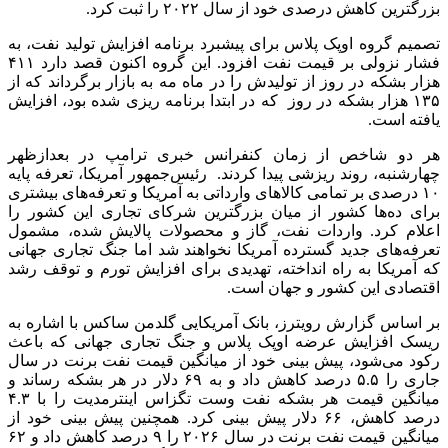
بزرگترین کاهش درصدی خود از سال ۲۰۲۲ را ثبت کرد.
تصمیم گروه اوپک پلاس برای پیشبرد برنامه افزایش تولید نفت، به
فشار نزولی بر قیمت نفت افزود. این گروه اکنون قصد دارد ۴۱۱
هزار بشکه در روز از تولیدش را در ماه مه به بازار برگرداند که از
۱۳۵ هزار بشکه در روز که در ابتدا برنامه ریزی شده بود، افزایش
یافته است.
هر دو شاخص از زمان کنفرانس خبری ترامپ در بعدازظهر
چهارشنبه، روند ریزشی پیدا کردند. رئیس‌جمهور آمریکا، تعرفه پایه
۱۰ درصدی بر تمامی کالاهای وارداتی به آمریکا و تعرفه‌های بیشتری
برای ده‌ها کشور از میان بزرگترین شرکای تجاری این کشور را
اعلام کرد. واردات نفت، گاز و محصولات پالایش شده، مشمول
تعرفه‌های جدید گسترده آمریکا نخواهند شد اما جنگ تجاری جهانی
که آمریکا به راه انداخته، تهدیدی برای افزایش تورم و توقف رشد
اقتصادی این کشور و جهان است.
بر اساس گزارش رویترز، بانک آمریکایی گلدمن ساکس با اشاره به
ریسک افزایش عرضه اوپک پلاس و جنگ تجاری جهانی که باعث
رکود می‌شود، پیش بینی خود از میانگین قیمت نفت برنت در سال
جاری را ۵.۵ درصد کاهش داد و به ۶۹ دلار در هر بشکه رساند و
میانگین قیمت هر بشکه نفت وست تگزاس اینترمدیت را با ۴.۳
درصد کاهش، ۶۶ دلار پیش بینی کرد. همچنین پیش بینی خود از
میانگین قیمت نفت برنت در سال ۲۰۲۶ را ۹ درصد کاهش داد و ۶۲