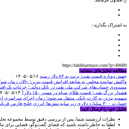
به اشتراک بگذارید :
https://tahlilsarmaye.com/?p=49689
مطالعه تحلیل‌های مشابه؛
جهش دوباره قیمت نفت؛ برنت به ۸۳ دلار رسید
۱۴۰۵/۰۵/۱۶
واکنش نماینده مجلس به شایعه افزایش قیمت بنزین؛ «الان زمان ش
مسدودی حساب‌های شرکت ملی نفت در بانک دولتی؛ جزئیات یک اقدا
هشدار بزرگ نفتی؛ قیمت طلای سیاه در مسیر ۱۵۰ دلار؟
۱۴۰۵/۰۵/۱۳
سهمیه بنزین به کارت بانکی منتقل می‌شود؛ زمان اجرای سراسری اع
خسارت ۳۰۰ میلیارد دلاری زیر سایه تنش‌ها؛ انرژی خلیج فارس قربانی جنگ
تحلیل خود را ارسال کنید!
نظرات ارزشمند شما، پس از بررسی دقیق توسط مجموعه تحلیل
لطفا به خاطر داشته باشید که فضای گفت‌وگو، فضایی برای تبا