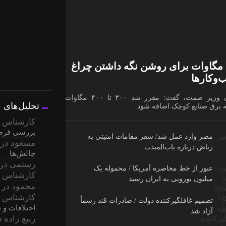
۴۰۰ مگاوات برای روشن نگه داشتن چراغ
وکار‌ها
معاون وزیر صمت، گفت: مقرر شد ۳۰۰ تا ۴۰۰ مگاوات به
تحلیل‌های 
 برق صنایع کوچک اضافه شود.
کارشناس 
بررسی فرصت
مصر وارد عمل شد/ سفر مقامات امنیتی به
مسعود
در
ریاض درباره باب‌المندب
چالش‌ها
رستمی
در
عبور از خط محاصره آمریکا / محموله یک
کارشناس 
میلیون یورویی به ایران رسید
محمود
در
کارشناس 
تصمیم غافلگیرکننده دولت / صادرات قند رسماً
اختلافات و
آزاد شد
ربیع زاده
د