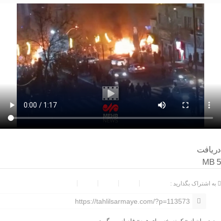
دریافت
5 MB
به اشتراک بگذارید :
https://tahlilsarmaye.com/?p=113573
درمان از «یک نسخه برای همه» فاصله می گیرد