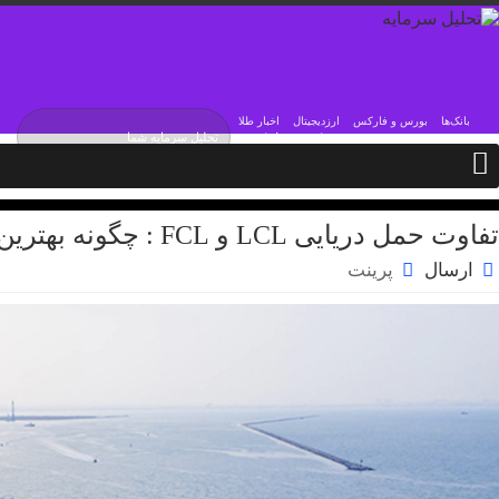
بانک‌ها
بورس و فارکس
ارزدیجیتال
اخبار طلا
شنبه / ۱۷ مرداد / ۱۴۰۵
Saturday, 8 August , 2026
تفاوت حمل دریایی LCL و FCL : چگونه بهترین گزینه را انتخاب کنیم؟
ارسال
پرینت