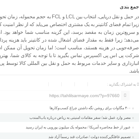
جمع بندی
در حمل و نقل دریایی، انتخاب بین
LCL
و
FCL
به حجم محموله، زمان تحویل
زیرا تمام فضای کانتینر به یک مشتری اختصاص می‌یابد که از نظر امنیت کال
و سریع‌ترین زمان به مقصد برسد، این گزینه مناسب شما خواهد بود. 
می‌دهد؛ زیرا فقط به مقدار فضای اشغال شده در کانتینر باید هزینه پر
صرفه‌جویی در هزینه هستند، مناسب است؛ اما زمان تحویل آن ممکن است 
شرکت پی اس پی اکسپرس تماس بگیرید تا با توجه به کالای شما، بهتری
انبارداری و سایر خدمات مربوط به حمل و نقل بین المللی کالا توسط پی
باشد.
به اشتراک بگذارید :
https://tahlilsarmaye.com/?p=97660
۴۰۰ مگاوات برای روشن نگه داشتن چراغ کسب‌وکار‌ها
مصر وارد عمل شد/ سفر مقامات امنیتی به ریاض درباره باب‌المندب
عبور از خط محاصره آمریکا / محموله یک میلیون یورویی به ایران رسید
تصمیم غافلگیرکننده دولت / صادرات قند رسماً آزاد شد