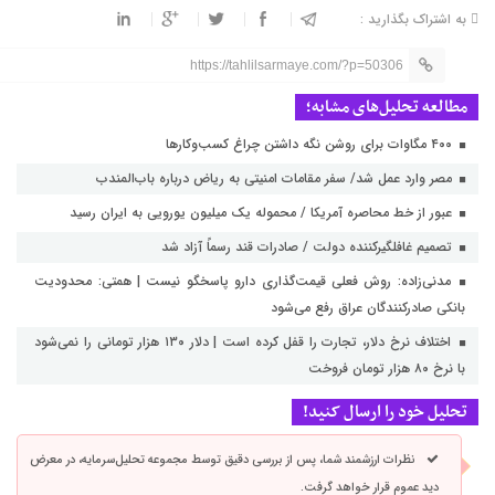
به اشتراک بگذارید :
https://tahlilsarmaye.com/?p=50306
مطالعه تحلیل‌های مشابه؛
۴۰۰ مگاوات برای روشن نگه داشتن چراغ کسب‌وکار‌ها
مصر وارد عمل شد/ سفر مقامات امنیتی به ریاض درباره باب‌المندب
عبور از خط محاصره آمریکا / محموله یک میلیون یورویی به ایران رسید
تصمیم غافلگیرکننده دولت / صادرات قند رسماً آزاد شد
مدنی‌زاده: روش فعلی قیمت‌گذاری دارو پاسخگو نیست | همتی: محدودیت
بانکی صادرکنندگان عراق رفع می‌شود
اختلاف نرخ دلار، تجارت را قفل کرده است | دلار ۱۳۰ هزار تومانی را نمی‌شود
با نرخ ۸۰ هزار تومان فروخت
تحلیل خود را ارسال کنید!
نظرات ارزشمند شما، پس از بررسی دقیق توسط مجموعه تحلیل‌سرمایه، در معرض
دید عموم قرار خواهد گرفت.