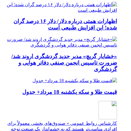
اظهارات همتی درباره دلار/ دلار ۱۶ درصد گران
شده؛ این افزایش طبیعی است
«خشایار گریچ» مدیر جدید گردشگری اروند شد/
ضرورت تاسیس انجمن صنفی دفاتر هوایی و
گردشگری
قیمت طلا و سکه یکشنبه 18 مرداد+ جدول
کارشناس روابط عمومی » صندوق‌های بخشی معمولاً برای
افرادی مناسب‌تر هستند که به چشم‌انداز یک صنعت توجه