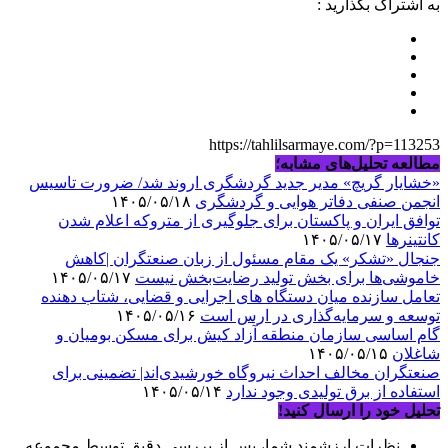
به اشتراک بگذارید :
https://tahlilsarmaye.com/?p=113253
مطالعه تحلیل‌های مشابه؛
«خشایار گریچ» مدیر جدید گردشگری اروند شد/ ضرورت تاسیس
انجمن صنفی دفاتر هوایی و گردشگری
۱۴۰۵/۰۵/۱۸
توافق ایران و پاکستان برای جلوگیری از متروکه اعلام شدن
کانتینرها
۱۴۰۵/۰۵/۱۷
جنجال «تشکر» یک مقام مسئول از زبان صنعتگران |کاهش
خاموشی‌ها برای بخش تولید رضایت‌بخش نیست
۱۴۰۵/۰۵/۱۷
تعامل سازنده میان دستگاه‌ های اجرایی و قضایی، شتاب‌ دهنده
توسعه و سرمایه‌گذاری در ارس است
۱۴۰۵/۰۵/۱۶
گام اساسی سازمان منطقه آزاد کیش برای مسکن بومیان و
شاغلان
۱۴۰۵/۰۵/۱۵
صنعتگران مخالف احداث نیروگاه خورشیدی‌اند| تضمینی برای
استفاده از برق تولیدی وجود ندارد
۱۴۰۵/۰۵/۱۴
تحلیل خود را ارسال کنید!
نظرات ارزشمند شما، پس از بررسی دقیق توسط مجموعه