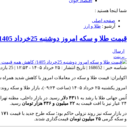
اقتصاد جوان
شما اینجا هستید :
صفحه اصلی
آرشیو :
طلا و ارز
قیمت طلا و سکه امروز دوشنبه 25خرداد 1405/ کاهش همه قیمت ها + جدول و جزئیات
ارسال
پرینت
شناسه خبر : 168652 | تاریخ انتشار : ۲۵ خرداد ۱۴۰۵ - ۱۲:۵۳ | 25 بازدید | تعداد دیدگاه :
اکوایران: قیمت طلا و سکه در معاملات امروز با کاهش شدید همراه 
امروز یکشنبه ۲۵ خرداد ۱۴۰۵ (ساعت ۰۹:۲۴)، بازار طلا و سکه روندی متفاوت را تجربه کرد؛
اُنس جهانی طلا با رشد به
۴۳۱۱ دلار
رسید. در بازار داخلی، مظنه تهرا
۲۴ عیار نیز با افت قیمت به
۲۲ میلیون و ۴۳۶ هزار تومان
رسید.
در بازار سکه نیز روند نزولی حاکم بود؛ سکه طرح جدید با قیمت
۱۷۱ میلیون تومان
و سکه گرمی
۲۵ میلیون تومان
قیمت‌گذاری شدند.