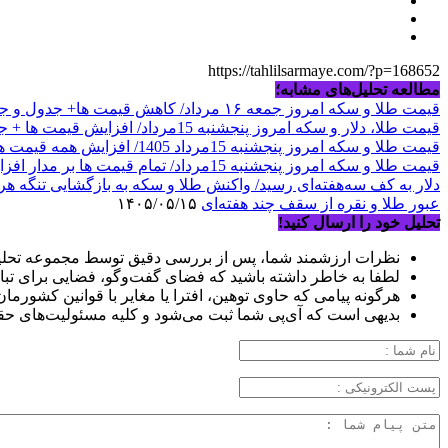
https://tahlilsarmaye.com/?p=168652
مطالعه تحلیل‌های مشابه؛
قیمت طلا و سکه امروز جمعه ۱۶ مرداد/ کاهش قیمت ها+ جدول و جزییات
قیمت طلا، دلار و سکه امروز پنجشنبه 15مرداد/ افزایش قیمت ها + جدول
قیمت طلا و سکه امروز پنجشنبه 15مرداد 1405/ افزایش همه قیمت ها + جدول
قیمت طلا و سکه امروز پنجشنبه 15مرداد/ تمام قیمت ها بر مدار افزایش + جدول
دلار به کف سه‌هفته‌ای رسید/ واکنش طلا و سکه به بازگشایی تنگه هر
عبور طلا و نقره از سقف چند هفته‌ای
۱۴۰۵/۰۵/۱۵
تحلیل خود را ارسال کنید!
نظرات ارزشمند شما، پس از بررسی دقیق توسط مجموعه تحلیل
لطفا به خاطر داشته باشید که فضای گفت‌وگو، فضایی برای تبا
هرگونه پیامی که حاوی توهین، افترا یا مغایر با قوانین کشورما
بدیهی است که آی‌پی شما ثبت می‌شود و کلیه مسئولیت‌های حق