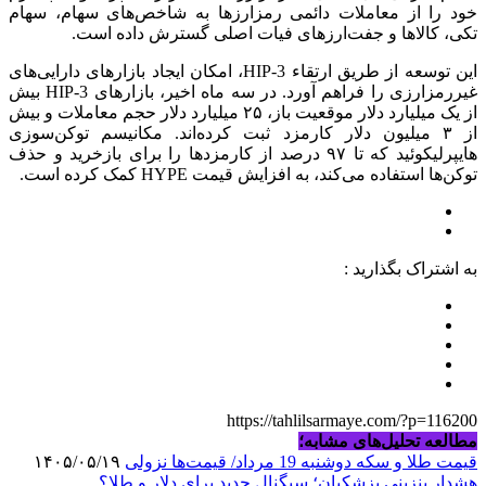
خود را از معاملات دائمی رمزارزها به شاخص‌های سهام، سهام
تکی، کالاها و جفت‌ارزهای فیات اصلی گسترش داده است.
این توسعه از طریق ارتقاء HIP-3، امکان ایجاد بازارهای دارایی‌های
غیررمزارزی را فراهم آورد. در سه ماه اخیر، بازارهای HIP-3 بیش
از یک میلیارد دلار موقعیت باز، ۲۵ میلیارد دلار حجم معاملات و بیش
از ۳ میلیون دلار کارمزد ثبت کرده‌اند. مکانیسم توکن‌سوزی
هایپرلیکوئید که تا ۹۷ درصد از کارمزدها را برای بازخرید و حذف
توکن‌ها استفاده می‌کند، به افزایش قیمت HYPE کمک کرده است.
به اشتراک بگذارید :
https://tahlilsarmaye.com/?p=116200
مطالعه تحلیل‌های مشابه؛
قیمت طلا و سکه دوشنبه 19 مرداد/ قیمت‌ها نزولی
۱۴۰۵/۰۵/۱۹
هشدار بنزینی پزشکیان؛ سیگنال جدید برای دلار و طلا؟