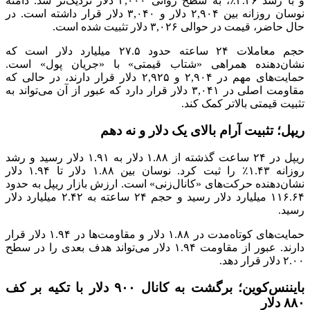
و با رشد ۳.۴۶٪، به سطح روانی ۳,۰۰۰ دلار نزدیک‌تر شد. دامنه
نوسان روزانه بین ۲,۹۰۴ دلار و ۳,۰۴۰ دلار قرار داشته است. در
حال حاضر، قیمت در حوالی ۳,۰۲۶ دلار تثبیت شده است.
حجم معاملات ۲۴ ساعته حدود ۲۷.۵ میلیارد دلار است که
نشان‌دهنده همراهی «شتاب قیمتی» با «جریان پول» است.
حمایت‌های مهم در ۲,۹۰۴ و ۲,۹۲۵ دلار قرار دارند، در حالی که
مقاومت اصلی در ۳,۰۴۱ دلار قرار دارد که عبور از آن می‌تواند به
تثبیت قیمتی بالاتر کمک کند.
ریپل؛ تثبیت آرام بالای یک دلار و نه دهم
ریپل در ۲۴ ساعت گذشته از ۱.۸۸ دلار به ۱.۹۱ دلار رسید و رشد
روزانه ۱.۴۳٪ را ثبت کرد. نوسان بین ۱.۸۸ دلار تا ۱.۹۴ دلار
نشان‌دهنده حرکت‌های «کانال‌زنی» است. ارزش بازار ریپل به حدود
۱۱۶.۶۴ میلیارد دلار رسید و حجم ۲۴ ساعته به ۲.۴۲ میلیارد دلار
رسید.
حمایت‌های کوتاه‌مدت در ۱.۸۸ دلار و مقاومت‌ها در ۱.۹۴ دلار قرار
دارند. عبور از مقاومت ۱.۹۴ دلار می‌تواند هدف بعدی را در سطح
۲.۰۰ دلار قرار دهد.
بایننس‌کوین؛ برگشت به کانال ۹۰۰ دلار با تکیه بر کف
۸۸۰ دلار