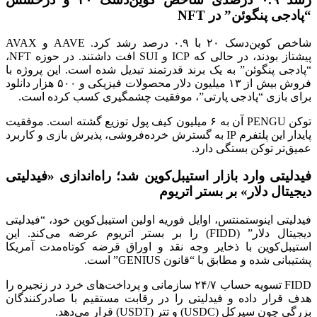
“پادجی پنگوئن” در NFT
شاخص کوین‌دسک ۲۰ با ۰.۹ درصد رشد کرد. AAVE و AVAX
پیشتاز بودند، در حالی که ICP و SUI افت داشتند. در حوزه NFT،
“پادجی پنگوئن” به یک برند قدرتمند تبدیل شده است. این پروژه با
فروش بیش از ۱۳ میلیون دلار محصولات فیزیکی و ۵۰۰ هزار دانلود
برای بازی “پادجی پارتی”، موفقیت چشمگیری کسب کرده است.
توکن PENGU آن به ۶ میلیون کیف پول توزیع گشته است. موفقیت
پایدار این پلتفرم IP به گسترش خرده‌فروشی، پذیرش بازی و کاربرد
عمیق‌تر توکن بستگی دارد.
فیدلیتی وارد بازار استیبل‌کوین شد؛ راه‌اندازی «فیدلیتی
دیجیتال دلار» بر بستر اتریوم
فیدلیتی اینوستمنتس، اوایل فوریه اولین استیبل‌کوین خود، “فیدلیتی
دیجیتال دلار” (FIDD) را بر بستر اتریوم عرضه می‌کند. این
استیبل‌کوین با ذخایر وجه نقد و اوراق قرضه کوتاه‌مدت آمریکا
پشتیبانی شده و مطابق با “قانون GENIUS” است.
FIDD تسویه حساب ۲۴/۷ سازمانی و پرداخت‌های خرد در زنجیره را
هدف قرار داده و فیدلیتی را در رقابت مستقیم با صادرکنندگان
بزرگی چون سیرکل (USDC) و تتر (USDT) قرار می‌دهد.