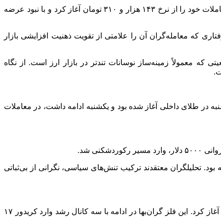
بازار ارز در روز دوشنبه بیش از آنکه بر پایه معاملات واقعی شکل بگیرد، تحت‌تأثیر انتظارات و ریسک‌های سیاسی حرکت کرد. دلار آزاد معاملات خود را از نرخ ۱۴۳ هزار و ۳۱۰ تومان آغاز کرد و با نبود عرضه
به نمایش گذاشت؛ رفتاری که معامله‌گران آن را علامتی از تقویت ذهنیت افزایشی بازار
ه معمولاً زمینه‌ساز نوسانات تندتر در بازار ارز است. از نگاه
ت.
نبه در طلای داخلی آغاز شده بود و یکشنبه ادامه داشت، در معاملات
رفت و سقف تاریخی جدیدی به ثبت رساند و در لحظه نگارش این گزارش در نرخ ۵۰۹۱ دلار در معامله بود. تحلیلگران معتقدند ترکیب تنش‌های سیاسی، نگرانی از بی‌ثباتی
هر گرم طلای ۱۸ عیار معاملات روز دوشنبه را با گپ مثبت ۴۰۴ هزار تومانی و با چهار کانال افزایش در نرخ ۱۶ میلیون و ۸۷۵ هزار تومان آغاز کرد. این فلز گران‌بها در ادامه با سه کانال رشد وارد کریدور ۱۷