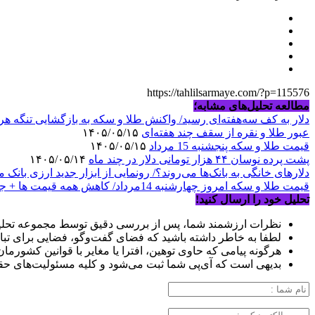
https://tahlilsarmaye.com/?p=115576
مطالعه تحلیل‌های مشابه؛
دلار به کف سه‌هفته‌ای رسید/ واکنش طلا و سکه به بازگشایی تنگه هر
عبور طلا و نقره از سقف چند هفته‌ای
۱۴۰۵/۰۵/۱۵
قیمت طلا و سکه پنجشنبه 15 مرداد
۱۴۰۵/۰۵/۱۵
پشت پرده نوسان ۴۴ هزار تومانی دلار در چند ماه
۱۴۰۵/۰۵/۱۴
دلارهای خانگی به بانک‌ها می‌روند؟/ رونمایی از ابزار جدید ارزی بانک
قیمت طلا و سکه امروز چهارشنبه 14مرداد/ کاهش همه قیمت ها + جدول و جزئیات
تحلیل خود را ارسال کنید!
نظرات ارزشمند شما، پس از بررسی دقیق توسط مجموعه تحلیل
لطفا به خاطر داشته باشید که فضای گفت‌وگو، فضایی برای تبا
هرگونه پیامی که حاوی توهین، افترا یا مغایر با قوانین کشورما
بدیهی است که آی‌پی شما ثبت می‌شود و کلیه مسئولیت‌های حق