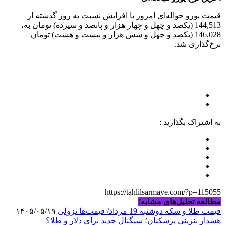
قیمت یورو حواله‌ای امروز با افزایش نسبت به روز گذشته از
144,513 (یکصد و چهل و چهار هزار و پانصد و سیزده) تومان به،
146,028 (یکصد و چهل و شش هزار و بیست و هشت) تومان
نرخ‌گذاری شد.
به اشتراک بگذارید :
https://tahlilsarmaye.com/?p=115055
مطالعه تحلیل‌های مشابه؛
قیمت طلا و سکه دوشنبه 19 مرداد/ قیمت‌ها نزولی
۱۴۰۵/۰۵/۱۹
هشدار بنزینی پزشکیان؛ سیگنال جدید برای دلار و طلا؟