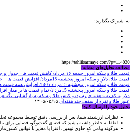
به اشتراک بگذارید :
https://tahlilsarmaye.com/?p=114830
مطالعه تحلیل‌های مشابه؛
قیمت طلا و سکه امروز جمعه ۱۶ مرداد/ کاهش قیمت ها+ جدول و جزییات
قیمت طلا، دلار و سکه امروز پنجشنبه 15مرداد/ افزایش قیمت ها + جدول
قیمت طلا و سکه امروز پنجشنبه 15مرداد 1405/ افزایش همه قیمت ها + جدول
قیمت طلا و سکه امروز پنجشنبه 15مرداد/ تمام قیمت ها بر مدار افزایش + جدول
دلار به کف سه‌هفته‌ای رسید/ واکنش طلا و سکه به بازگشایی تنگه هر
عبور طلا و نقره از سقف چند هفته‌ای
۱۴۰۵/۰۵/۱۵
تحلیل خود را ارسال کنید!
نظرات ارزشمند شما، پس از بررسی دقیق توسط مجموعه تحلیل
لطفا به خاطر داشته باشید که فضای گفت‌وگو، فضایی برای تبا
هرگونه پیامی که حاوی توهین، افترا یا مغایر با قوانین کشورما