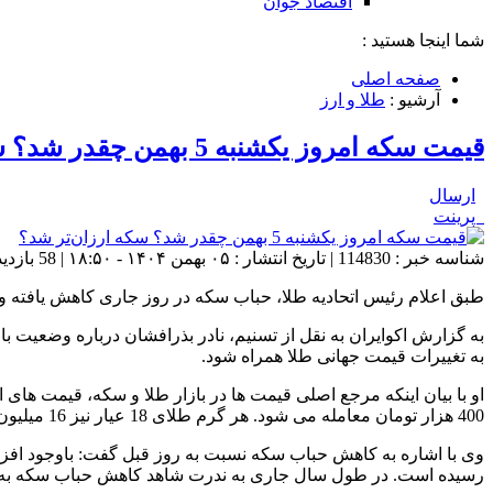
اقتصاد جوان
شما اینجا هستید :
صفحه اصلی
آرشیو :
طلا و ارز
قیمت سکه امروز یکشنبه 5 بهمن چقدر شد؟ سکه ارزان‌تر شد؟
ارسال
پرینت
شناسه خبر : 114830 | تاریخ انتشار : ۰۵ بهمن ۱۴۰۴ - ۱۸:۵۰ | 58 بازدید | تعداد دیدگاه :
طبق اعلام رئیس اتحادیه طلا، حباب سکه در روز جاری کاهش یافته و به 5 میلیون و 200 هزار تومان رسیده
به گزارش اکوایران به نقل از تسنیم، نادر بذرافشان درباره وضعیت ب
به تغییرات قیمت جهانی طلا همراه شود.
400 هزار تومان معامله می شود. هر گرم طلای 18 عیار نیز 16 میلیون و 500 هزار تومان قیمت خورده است.
رسیده است. در طول سال جاری به ندرت شاهد کاهش حباب سکه به ای