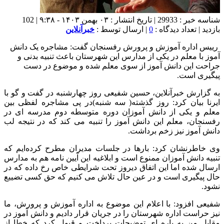
شناسه خبر : 29933 | تاریخ انتشار : ۰۳ بهمن ۱۴۰۳ - ۹:۳۸ | 102
بازدید | تعداد دیدگاه :
0
| ارسال توسط :
خبرآنلاین
رییس اداره آموزش و پرورش رفسنجان گفت: مشاجره یک دانش
آموز با معلم در یکی از مدارس این شهرستان باعث تنبیه بدنی و
جراحت این دانش آموز از سوی معلم شده و موضوع در دست
پیگیری است.
به گزارش خبرآنلاین، حسین شفیعی روز چهارشنبه در گفت و گو با
ایرنا بیان کرد: روز گذشته( سه شنبه)در پی مشاجره لفظی بین
معلم و یکی از دانش آموزان دوره متوسطه دوم مدرسه ای در
رفسنجان، معلم این دانش آموز را تنبیه می کند که در نتیجه لب
دانش آموز نیز زخم برداشت.
وی خاطرنشان کرد: بارها در جلسات مدیران مطرح کرده‌ایم که
تنبیه دانش آموزان ممنوع است و ابلاغیه این آیین نامه هم به مدارس
ارسال شده اما این اتفاق دیروز تحت شرایطی خاص رخ داده که در
حال پیگیری است و در عین حال تلاش می کنیم که حق کسی تضییع
نشود.
شفیعی افزود: با اعلام این موضوع به اداره آموزش و پرورش، ما
نیز حراست اداره شهرستان را در جریان قرار دادیم و دانش آموز در
مقابل من به پاره ای توضیحات پرداخت و قبول کرد که خطا از