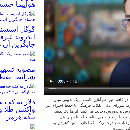
هواپیما چیس
گوگل اسیستنت
اندروید غیرف
جایگزین آن 
مصوبه تسهیل
شرایط اضطر
کافه خبر خبرآنلاین گفت: «یک بدبینی میان
دلار به کف س
؛ شورای عالی انقلاب فرهنگی با حفظ احترام پدر
واکنش طلا و
زش و پرورش دخالت می‌کنند، این‌ها یک بدبینی
تنگه هرمز
 و خدا را خوب می‌شناسند اما با جهان‌بینی
نگاه بدبینانه با مدرسه رفتار شد درحالی‌که اگر اجازه نفس کشیدن به
ران است.»