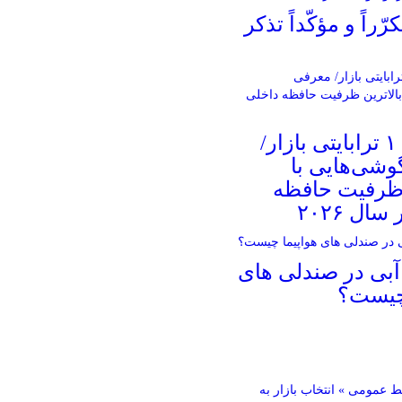
راً و مؤکّداً تذکر
غول‌های ۱ ترابایتی بازار/
شی‌هایی با
 ظرفیت حافظه
ال ۲۰۲۶
آبی در صندلی های
 چیست؟
 عمومی » انتخاب بازار به