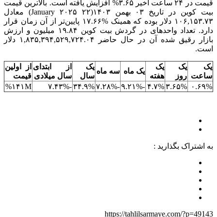
قیمت در ۲۴ ساعت اخیر ۳.۶۵% افزایش یافته است. بالاترین قیمت
بیت کوین در تاریخ ۰۳ بهمن ۱۴۰۳(۲۲ January ۲۰۲۵) معادل
۱۰۶,۱۵۳.۷۳ دلار بوده که همینک %۱۷.۶۶ پایین‌تر از آن زمان قرار
دارد. تعداد واحدهای در گردش بیت کوین ۱۹.۸۴ میلیون و ارزش
بازار رقیق شده آن در حال حاضر ۱,۸۳۵,۳۹۴,۵۲۹,۷۲۴.۰۴ دلار
است.
یک
یک
یک
یک
از ابتدای
از اولین
یک ماه
سه ماه
ساعت
روز
هفته
سال
سال میلادی
قیمت
۱۴۱M%
-۷.۴۳%
۳۴.۹%
-۷.۲۸%
-۹.۲۱%
۴.۷%
۳.۶۵%
۰.۶۹%
به اشتراک بگذارید :
https://tahlilsarmaye.com/?p=49143