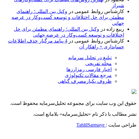
شیراز
کارشناس روابط عمومی
در
وکیل بین المللی؛ راهنمای
مطمئن برای حل اختلافات و توسعه کسب‌وکار در عرصه
جهانی
ربیع زاده
در
وکیل بین المللی؛ راهنمای مطمئن برای حل
اختلافات و توسعه کسب‌وکار در عرصه جهانی
کارشناس روابط عمومی
در
4 پیامد مرگبار حذف اطلاعات
حسابداری + راهکار آن
تبلیغ در تحلیل سرمایه
مجله تفریحی
اخبار فارسی رمزارزها
مرجع مقالات تکنولوژی
ظروف یکبارمصرف گیاهی
حقوق این وب سایت برای مجموعه تحلیل‌سرمایه محفوظ است.
نشر مطالب با ذکر نام «تحلیل‌سرمایه» بلامانع است.
طراحی سایت :
TahlilSarmaye