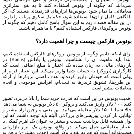
نمی‌دانند که چگونه از بونوس استفاده کنند تا به نفع استراتژی
معاملاتی ما تمام شود. بونوس‌ها ابزارهای قدرتمندی هستند که اگر
با آگاهی کامل از آن‌ها استفاده شود، حکم یک سکوی پرتاب را دارند.
در این مقاله قصد داریم به این سوال پاسخ کامل دهیم که چگونه از
بونوس بروکرهای فارکس استفاده کنیم؟ با ما همراه باشید.
بونوس فارکس چیست و چرا اهمیت دارد؟
برای اینکه بدانیم چگونه از بونوس بروکرهای فارکس استفاده کنیم،
ابتدا باید ماهیت آن را بشناسیم. بونوس یا پاداش (Bonus) در
بازارهای مالی، به زبان ساده یک اعتبار یا مبلغ اضافی است که
کارگزاری (بروکر) به حساب شما واریز می‌کند. این اعتبار فراتر از
پولی است که خودتان واریز کرده‌اید. هدف اصلی بروکرها از ارائه
این طرح‌ها، تشویق تریدرها به ثبت‌نام، افزایش موجودی و انجام
معاملات بیشتر است.
اهمیت بونوس در این است که قدرت خرید شما را بالا می‌برد. تصور
کنید ۱۰۰ دلار واریز می‌کنید و بروکر ۵۰ دلار بونوس به شما می‌دهد.
حالا شما با ۱۵۰ دلار معامله می‌کنید. این یعنی مارجین آزاد بیشتر و
توانایی باز کردن پوزیشن‌های بزرگ‌تر. البته باید توجه داشت که این
پول همیشه قابل برداشت نیست و بیشتر به عنوان یک اهرم کمکی یا
اعتبار معاملاتی عمل می‌کند. در واقع، بونوس یک ابزار بازاریابی
هوشمندانه است که هم به نفع بروکر است (جذب مشتری) و هم به