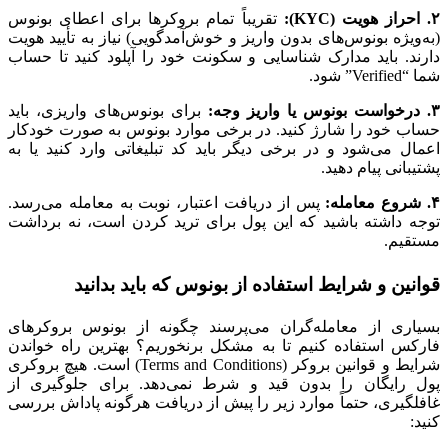
۲. احراز هویت (KYC):
تقریباً تمام بروکر‌ها برای اعطای بونوس
(به‌ویژه بونوس‌های بدون واریز و خوش‌آمدگویی) نیاز به تأیید هویت
دارند. باید مدارک شناسایی و سکونت خود را آپلود کنید تا حساب
شما “Verified” شود.
۳. درخواست بونوس یا واریز وجه:
برای بونوس‌های واریزی، باید
حساب خود را شارژ کنید. در برخی موارد بونوس به صورت خودکار
اعمال می‌شود و در برخی دیگر باید کد تبلیغاتی وارد کنید یا به
پشتیبانی پیام دهید.
۴. شروع معامله:
پس از دریافت اعتبار، نوبت به معامله می‌رسد.
توجه داشته باشید که این پول برای ترید کردن است، نه برداشت
مستقیم.
قوانین و شرایط استفاده از بونوس که باید بدانید
بسیاری از معامله‌گران می‌پرسند چگونه از بونوس بروکرهای
فارکس استفاده کنیم تا به مشکل برنخوریم؟ بهترین راه خواندن
شرایط و قوانین بروکر (Terms and Conditions) است. هیچ بروکری
پول رایگان را بدون قید و شرط نمی‌دهد. برای جلوگیری از
غافلگیری، حتماً موارد زیر را پیش از دریافت هرگونه پاداش بررسی
کنید: