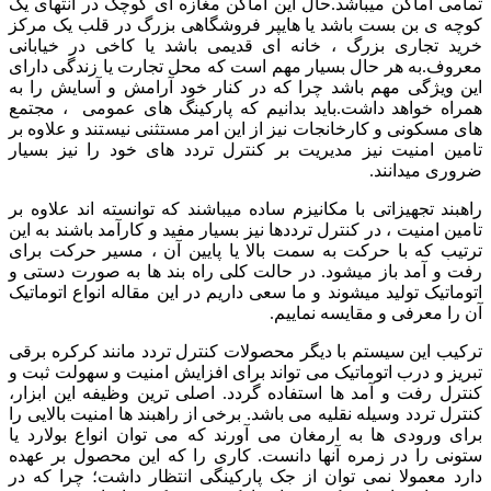
تمامی اماکن میباشد.حال این اماکن مغازه ای کوچک در انتهای یک
کوچه ی بن بست باشد یا هایپر فروشگاهی بزرگ در قلب یک مرکز
خرید تجاری بزرگ ، خانه ای قدیمی باشد یا کاخی در خیابانی
معروف.به هر حال بسیار مهم است که محل تجارت یا زندگی دارای
این ویژگی مهم باشد چرا که در کنار خود آرامش و آسایش را به
همراه خواهد داشت.باید بدانیم که پارکینگ های عمومی ، مجتمع
های مسکونی و کارخانجات نیز از این امر مستثنی نیستند و علاوه بر
تامین امنیت نیز مدیریت بر کنترل تردد های خود را نیز بسیار
ضروری میدانند.
راهبند تجهیزاتی با مکانیزم ساده میباشند که توانسته اند علاوه بر
تامین امنیت ، در کنترل ترددها نیز بسیار مفید و کارآمد باشند به این
ترتیب که با حرکت به سمت بالا یا پایین آن ، مسیر حرکت برای
رفت و آمد باز میشود. در حالت کلی راه بند ها به صورت دستی و
اتوماتیک تولید میشوند و ما سعی داریم در این مقاله انواع اتوماتیک
آن را معرفی و مقایسه نماییم.
ترکیب این سیستم با دیگر محصولات کنترل تردد مانند کرکره برقی
تبریز و درب اتوماتیک می تواند برای افزایش امنیت و سهولت ثبت و
کنترل رفت و آمد ها استفاده گردد. اصلی ترین وظیفه این ابزار،
کنترل تردد وسیله نقلیه می باشد. برخی از راهبند ها امنیت بالایی را
برای ورودی ها به ارمغان می آورند که می توان انواع بولارد یا
ستونی را در زمره آنها دانست. کاری را که این محصول بر عهده
دارد معمولا نمی توان از جک پارکینگی انتظار داشت؛ چرا که در