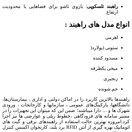
راهبند تلسکوپی
: بازوی تاشو برای فضاهایی با محدودیت
ارتفاع
انواع مدل های راهبند :
اهرمی
ستونی (بولارد(
مسدود کننده
میخی یکطرفه
زنجیری
خم شونده
راهبندها بالاترین کاربرد را در اماکن دولتی و اداری ، بیمارستان‌ها،
دانشگاهها، پارکینگ‌های عمومی ، سازمانها و کارخانجات ، ورودی
شهرک ها و … دارا میباشند؛ ضمن این که میتوان این تجهیزات را در
مسیر سامانه های فرودگاهی ،خطوط ریلی و عوارضی ها نیز اجرا
کرد.امروزه بهترین حالت استفاده از راهبندهای برقی و گیت های
اتوماتیک بهره گیری از آنتن RFID برد بلند، کارتخوان اکسس کنترل