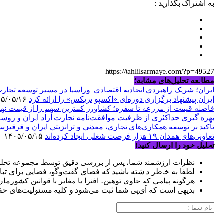
به اشتراک بگذارید :
https://tahlilsarmaye.com/?p=49527
مطالعه تحلیل‌های مشابه؛
ایران؛ شریک راهبردی اتحادیه اقتصادی اوراسیا در مسیر توسعه تجار
ایران پیشنهاد برگزاری دوره‌ای «اکسپو بریکس» را ارائه کرد
۱۴۰۵/۰۵/۱۶
فاصله قیمت از مزرعه تا سفره؛ کشاورز کمترین سهم را از قیمت نهای
بهره گیری حداکثری از ظرفیت موافقت‌نامه تجارت آزاد ایران و روسی
تأکید بر توسعه همکاری‌های تجاری، معدنی و ترانزیتی ایران و قرقیزس
تعاونی‌های همدان ۱۹ هزار فرصت شغلی ایجاد کرده‌اند
۱۴۰۵/۰۵/۱۵
تحلیل خود را ارسال کنید!
نظرات ارزشمند شما، پس از بررسی دقیق توسط مجموعه تحلیل
لطفا به خاطر داشته باشید که فضای گفت‌وگو، فضایی برای تبا
هرگونه پیامی که حاوی توهین، افترا یا مغایر با قوانین کشورما
بدیهی است که آی‌پی شما ثبت می‌شود و کلیه مسئولیت‌های حق