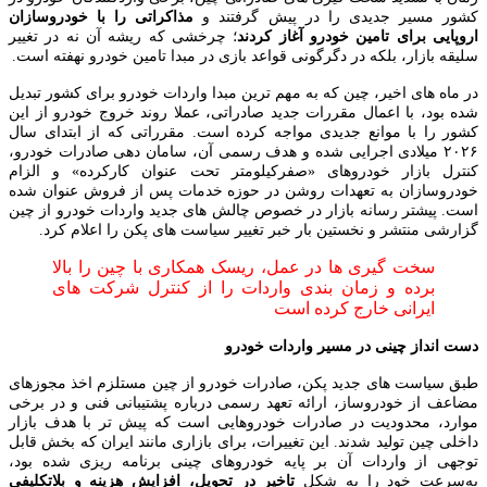
کشور مسیر جدیدی را در پیش گرفتند و
مذاکراتی را با خودروسازان
اروپایی برای تامین خودرو آغاز کردند
؛ چرخشی که ریشه آن نه در تغییر
سلیقه بازار، بلکه در دگرگونی قواعد بازی در مبدا تامین خودرو نهفته است.
در ماه‌ های اخیر، چین که به مهم‌ ترین مبدا واردات خودرو برای کشور تبدیل
شده بود، با اعمال مقررات جدید صادراتی، عملا روند خروج خودرو از این
کشور را با موانع جدیدی مواجه کرده است. مقرراتی که از ابتدای سال
۲۰۲۶ میلادی اجرایی شده و هدف رسمی آن، سامان‌ دهی صادرات خودرو،
کنترل بازار خودروهای «صفرکیلومتر تحت عنوان کارکرده» و الزام
خودروسازان به تعهدات روشن در حوزه خدمات پس از فروش عنوان شده
است. پیشتر رسانه بازار در خصوص چالش های جدید واردات خودرو از چین
گزارشی منتشر و نخستین بار خبر تغییر سیاست های پکن را اعلام کرد.
سخت‌ گیری‌ ها در عمل، ریسک همکاری با چین را بالا
برده و زمان‌ بندی واردات را از کنترل شرکت‌ های
ایرانی خارج کرده است
دست انداز چینی در مسیر واردات خودرو
طبق سیاست های جدید پکن، صادرات خودرو از چین مستلزم اخذ مجوزهای
مضاعف از خودروساز، ارائه تعهد رسمی درباره پشتیبانی فنی و در برخی
موارد، محدودیت در صادرات خودروهایی است که پیش‌ تر با هدف بازار
داخلی چین تولید شدند. این تغییرات، برای بازاری مانند ایران که بخش قابل
توجهی از واردات آن بر پایه خودروهای چینی برنامه‌ ریزی شده بود،
به‌سرعت خود را به شکل
تاخیر در تحویل، افزایش هزینه و بلاتکلیفی