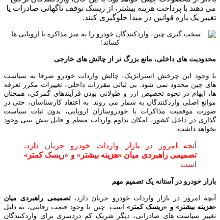
می‌ دهند با پرداخت هزینه بیشتر، از ریسک توقف ناگهانی صادرات یا
تغییر یک‌ باره قوانین در مبدا جلوگیری کنند.
محدودیت‌ های داخلی، مانع بزرگ‌ تر از چالش های خارجی
با وجود این چرخش استراتژیک، چالش واردات خودرو صرفا به سیاست‌
های چین محدود نمی‌ شود. بی‌ ثباتی مقررات داخلی، تغییرات مکرر تعرفه‌
ها، ابهام در نحوه تخصیص ارز و طولانی بودن فرآیندهای گمرکی، همچنان
موانع اصلی واردکنندگان به شمار می‌ روند. به اعتقاد کارشناسان، حتی در
صورت موفقیت مذاکرات با خودروسازان اروپایی، بدون ثبات سیاست‌
گذاری در داخل کشور، امکان تداوم واردات منظم و قابل پیش‌ بینی وجود
نخواهد داشت.
آنچه امروز در بازار واردات خودرو جریان دارد،
تصمیمی راهبردی میان «هزینه بیشتر» و «ریسک کمتر»
است
بازار خودرو در آستانه یک تصمیم مهم
آنچه امروز در بازار واردات خودرو جریان دارد،
تصمیمی راهبردی میان
«هزینه بیشتر» و «ریسک کمتر»
است. چین با وجود قیمت رقابتی، به‌ دلیل
تغییر سیاست‌ های صادراتی، دیگر شریک کم‌ دردسری برای واردکنندگان