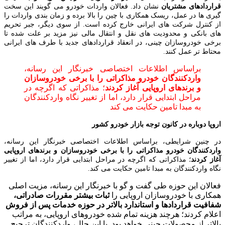
قراردادهای مشتریان
نشان داد. فعالان واردات خودرو می‌ گویند این سخت‌
گیری‌ ها در عمل، ریسک همکاری با چین را بالا برده و زمان‌ بندی واردات را
از کنترل شرکت‌ های ایرانی خارج کرده است. از سوی دیگر، جبر تحریم‌
های بانکی و محدودیت‌ های نقل‌ و انتقال مالی نیز مزید بر علت شده تا
برخی خودروسازان چینی، در انعقاد قراردادهای جدید با طرف‌ های ایرانی
محتاط‌ تر عمل کنند.
براساس اطلاعات اختصاصی خبرنگار این رسانه،
واردکنندگان خودرو مذاکراتی را با برخی خودروسازان
و برندهای اروپایی آغاز کردند
؛ مذاکراتی که اگرچه در
مراحل ابتدایی قرار دارد، اما از تغییر نگاه واردکنندگان
به مبدا تامین حکایت می‌ کند
اروپا دوباره در کانون توجه بازار خودرو کشور
در چنین شرایطی، براساس اطلاعات اختصاصی خبرنگار این رسانه،
واردکنندگان خودرو مذاکراتی را با برخی خودروسازان و برندهای اروپایی
آغاز کردند
؛ مذاکراتی که اگرچه در مراحل ابتدایی قرار دارد، اما از تغییر
نگاه واردکنندگان به مبدا تامین حکایت می‌ کند.
فعالان این حوزه طی گفت و گو با خبرنگار این رسانه، مزیت اصلی
همکاری با خودروسازان اروپایی را
ثبات بیشتر مقررات صادراتی،
شفافیت قراردادها و استاندارد بالاتر در حوزه خدمات پس از فروش
اعلام کردند؛ هرچند هزینه تمام‌ شده خودروهای اروپایی، به‌ مراتب
بالاتر از محصولات چینی خواهد بود. با این حال، واردکنندگان ترجیح