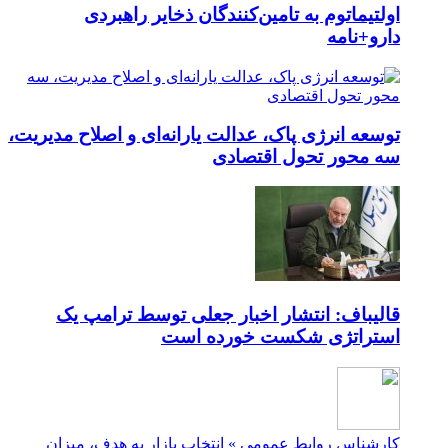
اولتیماتوم به تامین‌کنندگان ذخایر راهبردی
دارو+نامه
توسعه انرژی پاک، عدالت یارانه‌ای و اصلاح مدیریت،
سه محور تحول اقتصادی
قالیباف: انتشار اخبار جعلی توسط ترامپ یک
استراتژی شکست خورده است
کارشناس روابط عمومی » انتخاب بازار به هدف، میزان