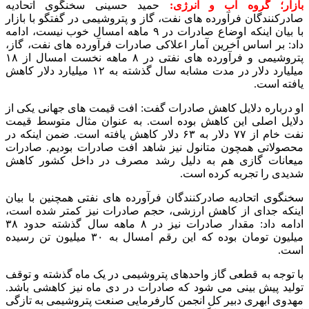
بازار؛ گروه آب و انرژی:
حمید حسینی سخنگوی اتحادیه
صادرکنندگان فرآورده های نفت، گاز و پتروشیمی در گفتگو با بازار
با بیان اینکه اوضاع صادرات در ۹ ماهه امسال خوب نیست، ادامه
داد: بر اساس آخرین آمار اعلاکی صادرات فرآورده های نفت، گاز،
پتروشیمی و فرآورده های نفتی در ۸ ماهه نخست امسال از ۱۸
میلیارد دلار در مدت مشابه سال گذشته به ۱۲ میلیارد دلار کاهش
یافته است.
او درباره دلایل کاهش صادرات گفت: افت قیمت های جهانی یکی از
دلایل اصلی این کاهش بوده است. به عنوان مثال متوسط قیمت
نفت خام از ۷۷ دلار به ۶۳ دلار کاهش یافته است. ضمن اینکه در
محصولاتی همچون متانول نیز شاهد افت صادرات بودیم. صادرات
میعانات گازی هم به دلیل رشد مصرف در داخل کشور کاهش
شدیدی را تجربه کرده است.
سخنگوی اتحادیه صادرکنندگان فرآورده های نفتی همچنین با بیان
اینکه جدای از کاهش ارزشی، حجم صادرات نیز کمتر شده است،
ادامه داد: مقدار صادرات نیز در ۸ ماهه سال گذشته حدود ۳۸
میلیون تومان بوده که این رقم امسال به ۳۰ میلیون تن رسیده
است.
با توجه به قطعی گاز واحدهای پتروشیمی در یک ماه گذشته و توقف
تولید پیش بینی می شود که صادرات در دی ماه نیز کاهشی باشد.
مهدوی ابهری دبیر کل انجمن کارفرمایی صنعت پتروشیمی به تازگی