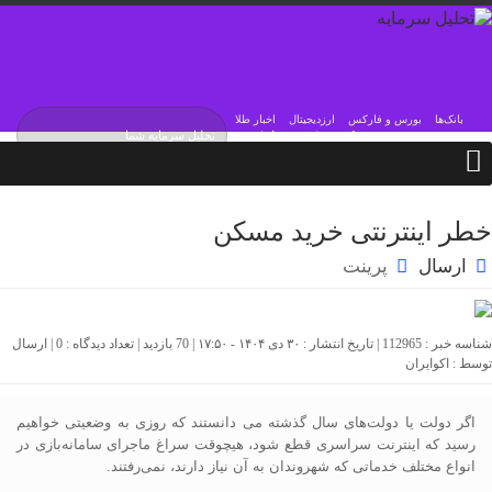
بانک‌ها
بورس و فارکس
ارزدیجیتال
اخبار طلا
یکشنبه / ۱۸ مرداد / ۱۴۰۵
Sunday, 9 August , 2026
خطر اینترنتی خرید مسکن
ارسال
پرینت
شناسه خبر : 112965 | تاریخ انتشار : ۳۰ دی ۱۴۰۴ - ۱۷:۵۰ | 70 بازدید | تعداد دیدگاه :
0
| ارسال
توسط :
اکوایران
اگر دولت یا دولت‌های سال گذشته می دانستند که روزی به وضعیتی خواهیم
رسید که اینترنت سراسری قطع شود، هیچوقت سراغ ماجرای سامانه‌بازی در
انواع مختلف خدماتی که شهروندان به آن نیاز دارند، نمی‌رفتند.