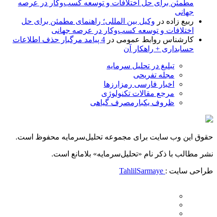
مطمئن برای حل اختلافات و توسعه کسب‌وکار در عرصه
جهانی
ربیع زاده
در
وکیل بین المللی؛ راهنمای مطمئن برای حل
اختلافات و توسعه کسب‌وکار در عرصه جهانی
کارشناس روابط عمومی
در
4 پیامد مرگبار حذف اطلاعات
حسابداری + راهکار آن
تبلیغ در تحلیل سرمایه
مجله تفریحی
اخبار فارسی رمزارزها
مرجع مقالات تکنولوژی
ظروف یکبارمصرف گیاهی
حقوق این وب سایت برای مجموعه تحلیل‌سرمایه محفوظ است.
نشر مطالب با ذکر نام «تحلیل‌سرمایه» بلامانع است.
طراحی سایت :
TahlilSarmaye