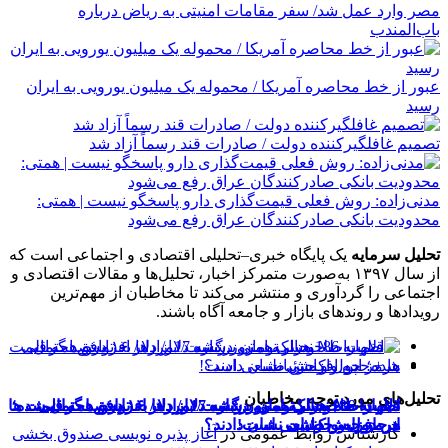
مصر وارد عمل شد/ سفر مقامات امنیتی به ریاض درباره
باب‌المندب
عبور از خط محاصره آمریکا / محموله یک میلیون یورویی به ایران
رسید
تصمیم غافلگیرکننده دولت / صادرات قند رسماً آزاد شد
مدنی‌زاده: روش فعلی قیمت‌گذاری دارو پاسخگو نیست | همتی:
محدودیت بانکی صادرکنندگان عراق رفع می‌شود
تحلیل سرمایه
یک پایگاه خبری–تحلیلی اقتصادی و اجتماعی است که
از سال ۱۳۹۷ به‌صورت متمرکز اخبار، تحلیل‌ها و مقالات اقتصادی و
اجتماعی را گردآوری و منتشر می‌کند تا مخاطبان از مهم‌ترین
رویدادها و روندهای بازار و جامعه آگاه باشند.
تحلیل‌های مورد توجه مخاطبان
دلار به 186 هزار تومان برگشت/ بازارها به توافق احتمالی
اظهارات جنجالی همتی درباره دلار/ دلار ۱۶ درصد گران شده؛
قیمت طلا و سکه امروز شنبه 17مرداد/ افزایش همه قیمت ها
+ جدول و جزئیات
این افزایش طبیعی است!
هرمز چه واکنشی نشان دادند؟
کارشناس روابط عمومی
در
آغاز پذیره نویسی صندوق بخشی