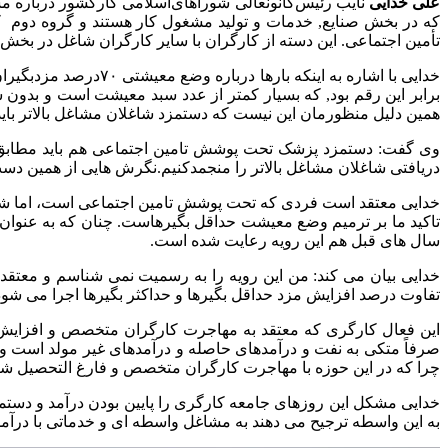
علی خدایی
نایب رئیس‌کانونعالی شوراهای‌اسلامی کارکشور درباره مشک
که در بخش صنایع, خدمات و تولید مشغول کار هستند و گروه دوم کار
تأمین اجتماعی. این دسته از کارگران با سایر کارگران شاغل در بخش 
برابر این رقم بود, که بسیار کمتر از عدد سبد معیشت است و بدون
همین دلیل منظورمان این نیست که دستمزد شاغلان مشاغل بالاتر بای
وی گفت: دستمزد پزشک تحت پوشش تامین اجتماعی هم باید مطابق ن
دریافتی شاغلان مشاغل بالاتر را منجمدکنیم.نگرش هایی از همین دس
خدایی معتقد است فردی که تحت پوشش تامین اجتماعی است، اما شغل ی
سال های قبل هم این رویه رعایت شده است.
خدایی بیان می کند: من این رویه را به رسمیت نمی شناسم و معتقد
تفاوت درصد افزایش مزد حداقل بگیرها و حداکثر بگیرها اجرا می شود
این فعال کارگری که معتقد به مهاجرت کارگران متخصص و افزایش در
صرفاً متکی به نفت و درآمدهای حاصله و درآمدهای غیر مولد است 
چرا که در این حوزه با مهاجرت کارگران متخصص و فارغ التحصیل شاغل
خدایی مشکل این روزهای جامعه کارگری را پایین بودن درآمد و دست
به این واسطه ترجیح می دهند به مشاغل واسطه ای و خدماتی با درآمد