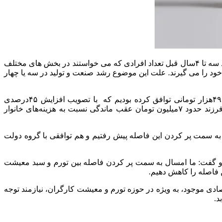
وی که معتقد است این روزها درآمد یک راننده تاکسی اینترنتی بیشتر از درآمد کارگران ماهر در کارخانه است بیان می کند :در دوره ای حدود سه تا ۴سال قبل تعداد افرادی که می خواستند در بخش های مختلف
ود را می گیرند. علت این موضوع رشد صنعت و تولید در سه یا چهار
خدایی درباره میزان دستمزد کارگران در آخرین نشست شورای عالی کار گفت: در کمیته دستمزد روی یک سبد معیشت ۲۳میلیون و ۴۹۰هزار تومانی توافق کرده بودیم که با تصویب افزایش ۴۵درصدی
دستمزد مجموع درآمدی که از آن سبد توانستیم امسال اختصاص بدهیم، عدد ۱۵میلیون و ۶۲۳هزار تومان است و کماکان کارگران با ۳.۳فرزند حدود ۷میلیون تومان عقب ماندگی نسبت به هزینه‌های خانوار
به سمت پر کردن این فاصله پیش رفتیم و هم توافقی با گروه دولت
 و گفت: ما امسال به سمت پر کردن فاصله بین تورم و سبد معیشت
 فاصله را کاهش دهیم.
دی موجود، به ویژه در حوزه تورم و معیشت کارگران، نیازمند توجه
د.