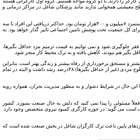
ارگر را دارند, با دو گروه مواجه هستیم,‌ گروه اول کارگرانی هستند
طح معیشتی همخوانی ندارند مانند پزشکان شاغل در مراکز درمانی و
خدایی با اشاره به اینکه بارها درباره وضع معیشتی ۷۰درصد مزدبگیران مشمول قانون کار هشدار دادیم افزود: برای سال ۱۴۰۳ که حداقل دستمزد ۷میلیون و ۳۰۰هزار تومان بود, حداکثر دریافتی این افراد تا سه
ای کل جمعیت تحت پوشش تامین اجتماعی تاثیر گذار خواهد بود. به
 جلوگیری شود و نمی توانیم به قیمت ترمیم مزد حداقل بگیرها،
 بگیر هم نبودند، کاهش یافته و به ترک محیط کار منجر شود.
ر و مستحق برخورداری از رفاه بیشتر و زندگی بهتر است. بنابراین
تاکید ما بر ترمیم وضع معیشت حداقل بگیرهاست. چنان که به عنوان مثال در همان سالی که حداقل مزد ۵۷درصد افزایش یافت، سایر سطوح مزدی (غیر از حداقل بگیرها) ۳۸درصد رشد داشت و البته در تمام
این حال در شرایط دشوار و به منظور مدیریت بحران، همواره رویه
علاً مسئولی را پیدا نمی کنید که دلش به حال صنعت بسوزد. کشور
ت است می گوید: در حوزه کارگری کمبود نیروی متخصص وجود دارد.
ستمزدهای پایین باعث ترک کارگران شاغل در بخش صنعت شده است که