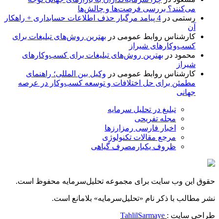
می‌کنند؟ بررسی فرصت‌ها و چالش‌ها
رستمی
در
4 پیامد مرگبار حذف اطلاعات حسابداری + راهکار
آن
کارشناس روابط عمومی
در
بهترین روش‌های تبلیغات برای
کسب‌وکارهای شیراز
محمود
در
بهترین روش‌های تبلیغات برای کسب‌وکارهای
شیراز
کارشناس روابط عمومی
در
وکیل بین المللی؛ راهنمای
مطمئن برای حل اختلافات و توسعه کسب‌وکار در عرصه
جهانی
تبلیغ در تحلیل سرمایه
مجله تفریحی
اخبار فارسی رمزارزها
مرجع مقالات تکنولوژی
ظروف یکبارمصرف گیاهی
حقوق این وب سایت برای مجموعه تحلیل‌سرمایه محفوظ است.
نشر مطالب با ذکر نام «تحلیل‌سرمایه» بلامانع است.
طراحی سایت :
TahlilSarmaye