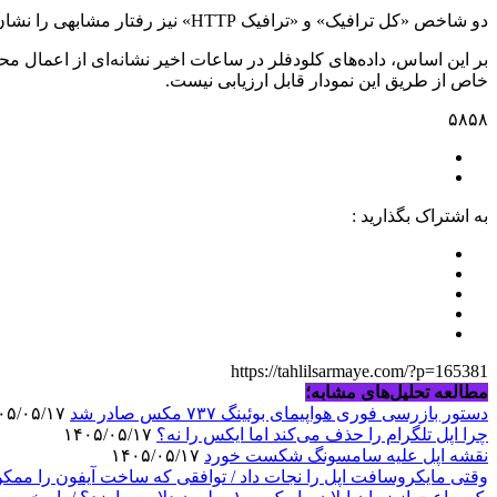
دو شاخص «کل ترافیک» و «ترافیک HTTP» نیز رفتار مشابهی را نشان می‌دهند؛ موضوعی که بیانگر پایداری نسبی الگوی مصرف و نبود اختلال فراگیر در دسترسی کاربران است.
بر این اساس، داده‌های کلودفلر در ساعات اخیر نشانه‌ای از اعمال 
خاص از طریق این نمودار قابل ارزیابی نیست.
۵۸۵۸
به اشتراک بگذارید :
https://tahlilsarmaye.com/?p=165381
مطالعه تحلیل‌های مشابه؛
دستور بازرسی فوری هواپیمای بوئینگ ۷۳۷ مکس صادر شد
۱۴۰۵/۰۵/۱۷
چرا اپل تلگرام را حذف می‌کند اما ایکس را نه؟
۱۴۰۵/۰۵/۱۷
نقشه اپل علیه سامسونگ شکست خورد
۱۴۰۵/۰۵/۱۷
وقتی مایکروسافت اپل را نجات داد / توافقی که ساخت آیفون را ممک