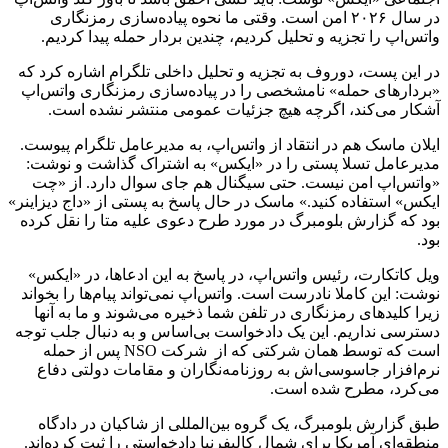
در سال ۲۰۲۶ امن است. وقتی ما نحوه پیاده‌سازی رمزنگاری
واتس‌اپ را تجزیه و تحلیل کردیم، چندین بردار حمله پیدا کردیم.
در این پست، دوروف به تجزیه و تحلیل داخلی تلگرام اشاره کرد که
«بردارهای حمله» نامشخصی را در پیاده‌سازی رمزنگاری واتس‌اپ
آشکار می‌کند، اگرچه هیچ جزئیات عمومی منتشر نشده است.
ایلان ماسک هم در انتقاد از واتس‌اپ، به مدیرعامل تلگرام پیوست.
مدیرعامل تسلا پستی را در «ایکس» به اشتراک گذاشت و نوشت:
«واتس‌اپ امن نیست. حتی سیگنال هم جای سوال دارد. از «چت
ایکس» استفاده کنید.» ماسک در حال پاسخ به پستی از «داج دیزاینر»
بود که گزارش بلومبرگ در مورد طرح دعوی علیه متا را نقل کرده
بود.
ویل کاتکارت، رئیس واتس‌اپ، در پاسخ به این ادعاها، در «ایکس»
نوشت: این کاملا نادرست است. واتس‌اپ نمی‌تواند پیام‌ها را بخواند
زیرا کلیدهای رمزنگاری در تلفن شما ذخیره می‌شوند و ما به آنها
دسترسی نداریم. این یک دادخواست بی‌اساس و به دنبال جلب توجه
است که توسط همان شرکتی که از شرکت NSO پس از حمله
نرم‌افزار جاسوسی‌اش به روزنامه‌نگاران و مقامات دولتی دفاع
می‌کرد، مطرح شده است.
طبق گزارش بلومبرگ، یک گروه بین‌المللی از شاکیان در دادگاه
منطقه‌ای آمریکا برای شمال کالیفرنیا دادخواستی را ثبت کرده‌اند.