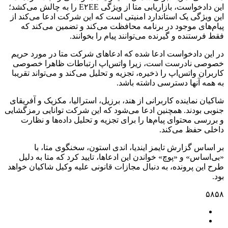
این دادخواست، بازاریابی متا از ویژگی E۲EE را به چالش می‌کشد؛
این ویژگی یک استاندارد امنیتی است که این شرکت ادعا می‌کند از
پیام‌های موجود در برنامه محافظت می‌کند و تضمین می‌کند که
فقط فرستنده و گیرنده می‌توانند پیام را بخوانند.
در این دادخواست ادعا شده که ادعاهای شرکت متا در مورد حریم
خصوصی نادرست است، زیرا واتس‌اپ ارتباطات ظاهرا خصوصی
کاربران واتس‌اپ را ذخیره، تجزیه و تحلیل می‌کند و می‌تواند تقریبا
به همه آنها دسترسی داشته باشد.
شاکیان نماینده کاربرانی از هند، برزیل، استرالیا، مکزیک و آفریقای
جنوبی بودند. همچنین ادعا می‌شود که این شرکت توانایی رمزگشایی
و بررسی محتوای پیام‌ها را برای تجزیه و تحلیل داده‌ها و نظارت
داخلی حفظ می‌کند.
بر اساس گزارش تایمز ایندیا، اندی استون، سخنگوی متا، با
«بی‌اساس» و «پوچ» خواندن این ادعاها، تایید کرد که متا به دلیل
طرح این پرونده، به دنبال مجازات قانونی علیه وکیل شاکیان خواهد
بود.
۵۸۵۸