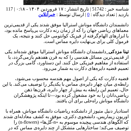
شناسه خبر : 51742 | تاریخ انتشار : ۱۷ فروردین ۱۴۰۴ - ۰:۱۸ | 117
بازدید | تعداد دیدگاه :
0
| ارسال توسط :
خبرآنلاین
دانشمندان دانشگاه موناش استرالیا موفق شدند یکی از قدیمی‌ترین
معماهای ریاضی جهان را که از زمان رنه دکارت بی‌پاسخ مانده بود،
با ابزارهای الهام‌گرفته از فیزیک کوانتومی حل کنند و نتیجه، یک
فرمول کلی برای بی‌نهایت دایره مماس است.
تینا مزدکی_
دانشمندان دانشگاه موناش استرالیا موفق شده‌اند یکی
از قدیمی‌ترین مسائل هندسی را که به قرن هفدهم بازمی‌گردد، با
استفاده از مفاهیم فیزیکی حل کنند. این دستاورد، گامی بزرگ در
تعمیم قضیه دایره‌های دکارت به شمار می‌رود.
قضیه دکارت که یکی از اصول مهم هندسه محسوب می‌شود،
رابطه‌ی میان چهار دایره‌ی مماس با یکدیگر را توصیف می‌کند. با این
حال، تعمیم این رابطه به بیش از چهار دایره، قرن‌ها ذهن
ریاضی‌دانان را به خود مشغول کرده بود—تا اینکه پژوهشگران
دانشگاه موناش راه‌حلی برای آن یافتند.
استادیار دنیل متیوز از دانشکده ریاضیات دانشگاه موناش، همراه با
اوریون زیماریس، دانشجوی دکتری، موفق به کشف معادله‌ای شدند
که الگوهای هندسی پیچیده‌ موسوم به «n-گل‌ها» (n-flowers) را
توصیف می‌کند؛ ساختارهایی متشکل از چند دایره‌ی مماس که در