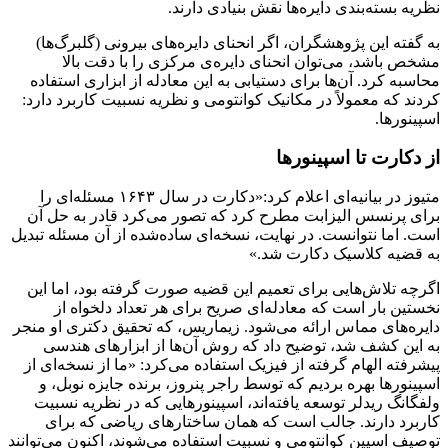
نظریه بسته‌بندی دایره‌ها نقش بنیادی دارند.
به گفته این پژوهشگران، اگر انحنای دایره‌های بیرونی (گلبرگ‌ها)
مشخص باشد، می‌توان انحنای دایره‌ی مرکزی را با دقت بالا
محاسبه کرد. آن‌ها برای دستیابی به این معادله از ابزاری استفاده
کردند که معمولاً در مکانیک کوانتومی و نظریه نسبیت کاربرد دارد:
اسپینورها.
از دکارت تا اسپینورها
متیوز در بیانیه‌ای اعلام کرد:«دکارت در سال ۱۶۴۳ مسئله‌ای را
برای پرنسس الیزابت مطرح کرد که تصور می‌کرد قادر به حل آن
است. اما نتوانست. در نهایت، نسخه‌ای ساده‌شده از آن مسئله تبدیل
به قضیه کلاسیک دکارت شد.»
اگرچه تلاش‌هایی برای تعمیم این قضیه صورت گرفته بود، اما این
نخستین بار است که معادله‌ای صریح برای هر تعداد دلخواه از
دایره‌های مماس ارائه می‌شود. زیماریس، که تحقیق دکتری او منجر
به این کشف شد، توضیح داد که روش آن‌ها از ابزارهای هندسی
پیشرفته الهام گرفته از فیزیک استفاده می‌کرد: «ما از نسخه‌ای از
اسپینورها بهره بردیم که توسط راجر پنروز، برنده جایزه نوبل، و
ولفگانگ ریدلر توسعه یافته‌اند، اسپینورهایی که در نظریه نسبیت
کاربرد دارند. جالب است که همان ساختارهای ریاضی که برای
توصیف اسپین کوانتومی و نسبیت استفاده می‌شوند، اکنون می‌توانند