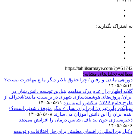
به اشتراک بگذارید :
https://tahlilsarmaye.com/?p=51742
مطالعه تحلیل‌های مشابه؛
دوراهی ماندن و رفتن / چرا حقوق بالاتر دیگر مانع مهاجرت نیست؟
۱۴۰۵/۰۵/۱۲
گلایه اطهاری از عدم درک مفاهیم بنیادین توسعه دانش بنیان در
ایران/ پروژه‌های هوشمندسازی شهری در بن‌بست ماندند/انحراف از
طرح جامع ۱۳۸۶ به کشور آسیب زد
۱۴۰۵/۰۵/۱۱
سیلیکن ولیِ تهران؛ این ایران نسل Z مگر متوقف شدنی است؟ /
آینده ایران را این دانش آموزان می سازند
۱۴۰۵/۰۵/۰۸
ذخیره‌سازی خون بند ناف، شانس درمان را افزایش می‌دهد
۱۴۰۵/۰۵/۰۶
وکیل بین المللی؛ راهنمای مطمئن برای حل اختلافات و توسعه