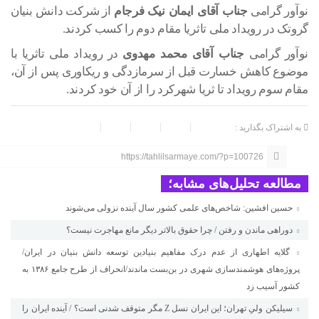
نوآور گرامی
جناب آقای ایمان نیک فرجام
از شرکت دانش بنیان
گروتک در رویداد ملی تاثریا مقام دوم را کسب کردند.
نوآور گرامی
جناب آقای محمد مهدوی
در رویداد ملی تاثریا با
موضوع کاهش خسارت قبل از سرمازدگی و ریکاوری پس از آن،
مقام سوم رویداد تا ثریا شهرکرد را از آن خود کردند.
به اشتراک بگذارید :
https://tahlilsarmaye.com/?p=100726
مطالعه تحلیل‌های مشابه؛
حسین افشین: شاخص‌های علمی کشور سال آینده نزولی می‌شوند
دوراهی ماندن و رفتن / چرا حقوق بالاتر دیگر مانع مهاجرت نیست؟
گلایه اطهاری از عدم درک مفاهیم بنیادین توسعه دانش بنیان در ایران/
پروژه‌های هوشمندسازی شهری در بن‌بست ماندند/انحراف از طرح جامع ۱۳۸۶ به
کشور آسیب زد
سیلیکن ولیِ تهران؛ این ایران نسل Z مگر متوقف شدنی است؟ / آینده ایران را