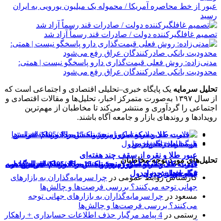
عبور از خط محاصره آمریکا / محموله یک میلیون یورویی به ایران
رسید
تصمیم غافلگیرکننده دولت / صادرات قند رسماً آزاد شد
مدنی‌زاده: روش فعلی قیمت‌گذاری دارو پاسخگو نیست | همتی:
محدودیت بانکی صادرکنندگان عراق رفع می‌شود
تحلیل سرمایه
یک پایگاه خبری–تحلیلی اقتصادی و اجتماعی است که
از سال ۱۳۹۷ به‌صورت متمرکز اخبار، تحلیل‌ها و مقالات اقتصادی و
اجتماعی را گردآوری و منتشر می‌کند تا مخاطبان از مهم‌ترین
رویدادها و روندهای بازار و جامعه آگاه باشند.
عبور طلا و نقره از سقف چند هفته‌ای
تحلیل‌های مورد توجه مخاطبان
قیمت طلا، دلار و سکه امروز پنجشنبه 15مرداد/ افزایش
قیمت طلا و سکه امروز پنجشنبه 15مرداد/ تمام قیمت ها بر
قیمت طلا و سکه امروز پنجشنبه 15مرداد 1405/ افزایش همه
دلار به کف سه‌هفته‌ای رسید/ واکنش طلا و سکه به بازگشایی
تنگه هرمز
قیمت ها + جدول
قیمت ها + جدول
مدار افزایش + جدول
کارشناس روابط عمومی
در
چرا سرمایه‌گذاران به بازارهای
جهانی توجه می‌کنند؟ بررسی فرصت‌ها و چالش‌ها
مسعود
در
چرا سرمایه‌گذاران به بازارهای جهانی توجه
می‌کنند؟ بررسی فرصت‌ها و چالش‌ها
رستمی
در
4 پیامد مرگبار حذف اطلاعات حسابداری + راهکار