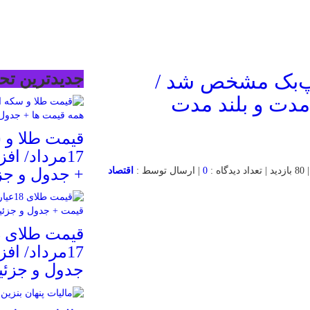
سنپ‌بک مشخص شد /
جدیدترین تحل
 مدت و بلند مدت
قیمت طلا و 
17مرداد/ ا
0
| ارسال توسط :
اقتصاد
+ جدول و جز
17مرداد/ ا
جدول و جزئی