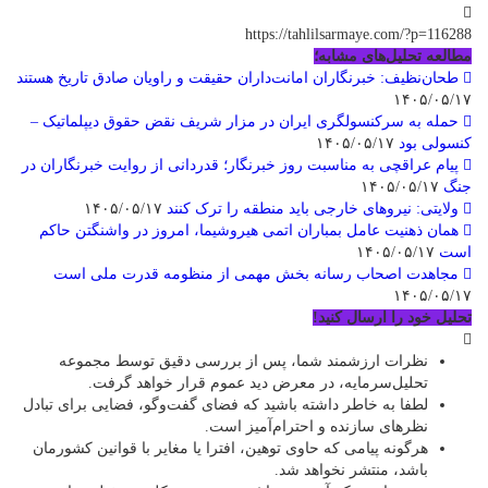
https://tahlilsarmaye.com/?p=116288
مطالعه تحلیل‌های مشابه؛
طحان‌نظیف: خبرنگاران امانت‌داران حقیقت و راویان صادق تاریخ‌ هستند
۱۴۰۵/۰۵/۱۷
حمله به سرکنسولگری ایران در مزار شریف نقض حقوق دیپلماتیک –
کنسولی بود
۱۴۰۵/۰۵/۱۷
پیام عراقچی به مناسبت روز خبرنگار؛ قدردانی از روایت خبرنگاران در
جنگ
۱۴۰۵/۰۵/۱۷
ولایتی: نیروهای خارجی باید منطقه را ترک کنند
۱۴۰۵/۰۵/۱۷
همان ذهنیت عامل بمباران اتمی هیروشیما، امروز در واشنگتن حاکم
است
۱۴۰۵/۰۵/۱۷
مجاهدت اصحاب رسانه بخش مهمی از منظومه قدرت ملی است
۱۴۰۵/۰۵/۱۷
تحلیل خود را ارسال کنید!
نظرات ارزشمند شما، پس از بررسی دقیق توسط مجموعه
تحلیل‌سرمایه، در معرض دید عموم قرار خواهد گرفت.
لطفا به خاطر داشته باشید که فضای گفت‌وگو، فضایی برای تبادل
نظرهای سازنده و احترام‌آمیز است.
هرگونه پیامی که حاوی توهین، افترا یا مغایر با قوانین کشورمان
باشد، منتشر نخواهد شد.