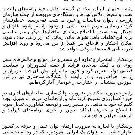
رئیس جمهور با بیان اینکه در گذشته بدلیل وجود ریشه‌های رانت و
فساد و تبعیض، تلاش نهادها و دستگاه‌های مربوطه از جمله سازمان
بازرسی، دیوان محاسبات و غیره به نتیجه نمی‌رسید، خاطرنشان
کرد: نارضایتی مردم عمدتاً ناشی از وجود رانت، رشوه، قاچاق و
احتکار بوده است. با اصلاح ریشه‌ای ساختارها، دیگر بستر مناسبی
برای این تخلفات باقی نخواهد ماند. زمانی که ارز رانتی حذف شود،
امکان احتکار و قاچاق نیز عملاً از بین می‌رود و روند افزایش
غیرمنطقی قیمت‌ها متوقف خواهد شد.
پزشکیان، استمرار و تداوم این مسیر و حل موانع و چالش‌های پیش
روی آن با کمک صاحبان فرآیند از جمله کشاورزان را سیاست
قطعی دولت عنوان کرد و افزود: ما موانع پیش پای شما عزیزان را
از بین خواهیم برد و در رابطه با اشکالات ساختاری نیز در نوع
آموزش، پشتیبانی و اختیارات از خودمان آغاز کرده‌ایم.
رئیس‌جمهور با تأکید بر ضرورت چابک‌سازی ساختارهای اداری در
حوزه کشاورزی تصریح کرد: نباید وزارتخانه‌ای عریض و طویل ایجاد
کنیم که خود به مانعی در مسیر رشد و توسعه کشاورزی تبدیل شود،
با اصلاح ساختارها، امکان تدوین و اجرای برنامه‌های کارآمد و
اثربخش فراهم خواهد شد.
پزشکیان با اشاره به ضرورت ارتقای توان علمی و حرفه‌ای کشور
اظهار داشت: به عنوان یک ایرانی نمی‌پذیرم که در رشته تخصصی