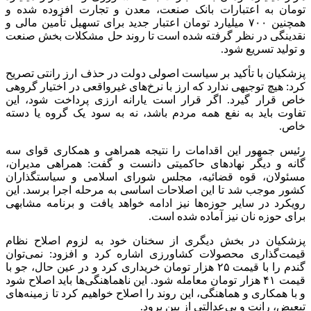
تومان به اعتبارات بانک صنعت، معدن و تجارت افزوده شده و
همچنین ۷۰۰ میلیارد تومان اعتبار جدید برای تسهیل تأمین مالی و
نقدینگی در نظر گرفته شده است تا روند حل مشکلات بخش صنعت
و تولید تسریع شود.
پزشکیان با تأکید بر سیاست اصولی دولت در حذف ارز رانتی تصریح
کرد: هیچ توجیهی ندارد که ارز با نرخ‌های غیرواقعی در اختیار گروهی
خاص قرار گیرد. اگر قرار است یارانه ارزی پرداخت شود، این
تفاوت باید به نفع همه مردم باشد، نه به سود یک گروه یا دسته
خاص.
رئیس جمهور این اقدامات را نتیجه همراهی و همکاری قوای سه
گانه و دیگر نهادهای حاکمیتی دانست و گفت: همراهی مدیران،
مسئولان، قوه قضائیه، مجلس شورای اسلامی و سیاستگذاران
کشور موجب شد تا این اصلاحات اساسی به مرحله اجرا برسد. این
رویکرد در سایر حوزه‌ها نیز ادامه خواهد یافت و برنامه مشابهی
برای حوزه نان نیز آماده شده است.
پزشکیان در بخش دیگری از سخنان خود به لزوم اصلاح نظام
قیمت‌گذاری محصولات کشاورزی اشاره کرد و افزود: نمی‌توان
گندم را با قیمت ۲۵ هزار تومان خریداری کرد و در عین حال، جو با
قیمت ۴۱ هزار تومان معامله شود. این ناهماهنگی‌ها باید اصلاح شود
و با همکاری و هماهنگی، این روند را اصلاح خواهیم کرد تا زمینه‌های
تبعیض، رانت و بی‌عدالتی از بین برود.