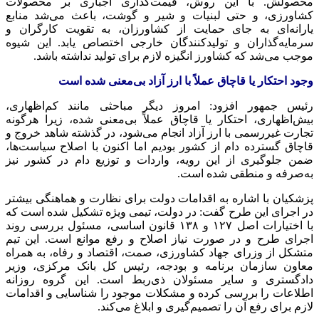
محصولش. با این روش، قیمت‌گذاری اجباری بر محصولات
کشاورزی، و حتی لبنیات و شیر و گوشت، باعث می‌شد منابع
یارانه‌ای به جای حمایت از کشاورزان، به تقویت کارگران و
سرمایه‌گذاران و تولیدکنندگان خارجی اختصاص یابد. این شیوه
موجب می‌شد که کشاورز انگیزه لازم برای تولید نداشته باشد.
وجود احتکار یا قاچاق عملاً با ارز آزاد بی‌معنی شده است
رئیس جمهور افزود: امروز دیگر مباحثی مانند کم‌اظهاری،
بیش‌اظهاری، احتکار یا قاچاق عملاً بی‌معنی شده، زیرا هرگونه
تجارت غیررسمی با ارز آزاد انجام می‌شود، در گذشته شاهد خروج و
قاچاق گسترده دام از کشور بودیم اما اکنون با اصلاح سیاست‌ها،
ضمن جلوگیری از این رویه،‌ واردات و توزیع دام در کشور نیز
به‌صرفه و منطقی شده است.
پزشکیان با اشاره به اقدامات دولت برای نظارت و هماهنگی بیشتر
در اجرای این طرح گفت: در دولت، تیمی ویژه تشکیل شده است که
با اختیارات اصل ۱۲۷ و ۱۳۸ قانون اساسی، مسئول بررسی روند
اجرای طرح و در صورت نیاز اصلاح و رفع موانع است. این تیم
متشکل از وزرای جهاد کشاورزی، صمت، اقتصاد و رفاه، به همراه
معاون سازمان برنامه و بودجه، رئیس کل بانک مرکزی، وزیر
دادگستری و سایر مسئولان ذی‌ربط است. این گروه روزانه
اطلاعات را بررسی کرده و مشکلات موجود را شناسایی و اقدامات
لازم برای رفع آن را تصمیم‌گیری و ابلاغ می‌کند.