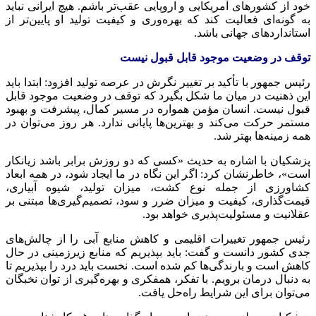
خود از کشورهای آمریکایی و اروپایی عقب‌تر باشم. هیچ ایرانی نباید
به گونه‌ای فعالیت کند که بهره‌وری و کیفیت تولید او پایین‌تر از
استانداردهای جهانی باشد.
توقف در وضعیت موجود قابل قبول نیست
رئیس جمهور با تأکید بر تغییر نگرش در عرصه تولید افزود: ابتدا باید
این ذهنیت در میان ما شکل بگیرد که توقف در وضعیت موجود قابل
قبول نیست. انسان مؤمن همواره در مسیر کمال، پیشرفت و بهبود
مستمر حرکت می‌کند و بهترین‌ها پایانی ندارد. هر روز می‌توان در
همه زمینه‌ها بهتر شد.
پزشکیان با اشاره به حدیث «کسی که دو روزش برابر باشد زیانکار
است»، خاطرنشان کرد: اگر این نگاه در ما ایجاد شود، در همه ابعاد
کشاورزی از جمله نوع کشت، میزان تولید، شیوه آبیاری،
قیمت‌گذاری، کیفیت و میزان ضرر و سود، تصمیم‌گیری‌ها مبتنی بر
عقلانیت و مسئولیت‌پذیری خواهد بود.
رئیس جمهور تغییرات اقلیمی و کاهش منابع آبی را از چالش‌های
جدی کشور دانست و گفت: باید بپذیریم که منابع زیرزمینی در حال
کاهش است و بارندگی‌ها کم شده است. نخست باید درد را بپذیریم تا
به دنبال درمان برویم. با تفکر، همفکری و بهره‌گیری از توان نخبگان
می‌توان برای این شرایط راه‌حل یافت.