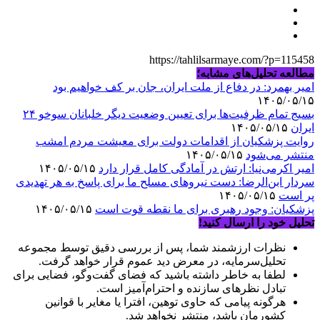
https://tahlilsarmaye.com/?p=115458
مطالعه تحلیل‌های مشابه؛
امیر بهمرد: در دفاع از ملت ایران، جان بر کف خواهیم بود
۱۴۰۵/۰۵/۱۵
بسیج تمام ظرفیت‌ها برای تعیین وضعیت دیگر خلبانان سوخو ۲۴
ایران
۱۴۰۵/۰۵/۱۵
روایت پزشکیان از اقدامات دولت برای معیشت مردم امشب
منتشر می‌شود
۱۴۰۵/۰۵/۱۵
امیر اکرمی‌نیا: ارتش در آمادگی کامل قرار دارد
۱۴۰۵/۰۵/۱۵
سردار ابن‌الرضا: دست نیروهای مسلح ما برای پاسخ به هر تهدیدی
پر است
۱۴۰۵/۰۵/۱۵
پزشکیان: وجود رهبری برای ما نقطه قوت است
۱۴۰۵/۰۵/۱۵
تحلیل خود را ارسال کنید!
نظرات ارزشمند شما، پس از بررسی دقیق توسط مجموعه
تحلیل‌سرمایه، در معرض دید عموم قرار خواهد گرفت.
لطفا به خاطر داشته باشید که فضای گفت‌وگو، فضایی برای
تبادل نظرهای سازنده و احترام‌آمیز است.
هرگونه پیامی که حاوی توهین، افترا یا مغایر با قوانین
کشورمان باشد، منتشر نخواهد شد.