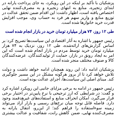
پزشکیان با تأکید بر اینکه در این رویکرد، به جای پرداخت یارانه در
ابتدای زنجیره، منابع به انتهای زنجیره و به مصرف‌کننده نهایی
اختصاص یافته است، اظهار داشت: این اقدام ضمن تحقق عدالت در
توزیع منابع و واریز سهم هر فرد به حساب وی، موجب افزایش
قدرت خرید خانوارها شده است.
طی ۱۲ روز، ۷۴ هزار میلیارد تومان خرید در بازار انجام شده است
رئیس جمهور با اشاره به آثار اقتصادی این سیاست‌ها تصریح کرد: بر
اساس گزارش‌های ارائه‌شده، طی ۱۲ روز، نزدیک به ۷۴ هزار
میلیارد تومان خرید توسط مردم در بازار انجام شده است که این
امر به ایجاد رونق در بازار، حمایت از تولیدکنندگان، عرضه‌کنندگان
کالا و صنوف مختلف منجر شده است.
پزشکیان ادامه داد: این روند همچنان ادامه خواهد داشت و دولت
تلاش خواهد کرد تا از بروز هرگونه مشکل در این مسیر جلوگیری
کند. مبنای اصلی این سیاست‌ها، اجرای عدالت بوده است.
رئیس جمهور در ادامه به برخی مزایای جانبی این رویکرد اشاره کرد
و گفت: در شرایطی که ارز ترجیحی با نرخ پایین‌تر در اختیار برخی
قرار می‌گیرد، امکان انحراف منابع و استفاده‌های غیرهدفمند وجود
دارد. فاصله قابل توجه میان نرخ‌های رسمی و بازار آزاد می‌تواند
زمینه سوءاستفاده را فراهم کند؛ از این‌رو، انتقال یارانه به
مصرف‌کننده نهایی، ضمن کاهش رانت، شفافیت و عدالت بیشتری