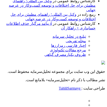
کارشناس روابط عمومی
در
وکیل بین المللی؛ راهنمای
مطمئن برای حل اختلافات و توسعه کسب‌وکار در عرصه
جهانی
ربیع زاده
در
وکیل بین المللی؛ راهنمای مطمئن برای حل
اختلافات و توسعه کسب‌وکار در عرصه جهانی
کارشناس روابط عمومی
در
4 پیامد مرگبار حذف اطلاعات
حسابداری + راهکار آن
تبلیغ در تحلیل سرمایه
مجله تفریحی
اخبار فارسی رمزارزها
مرجع مقالات تکنولوژی
ظروف یکبارمصرف گیاهی
حقوق این وب سایت برای مجموعه تحلیل‌سرمایه محفوظ است.
نشر مطالب با ذکر نام «تحلیل‌سرمایه» بلامانع است.
طراحی سایت :
TahlilSarmaye