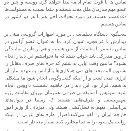
تماس ها با قوت تمام ادامه پیدا خواهد کرد. روسیه و چین دو
عضو مهم سازمان ملل متحد هستند و حتما نسبت به مسئولیت‌ها
دغدغه‌مند هستند. در مورد تحولات اخیر هم با هر دو کشور در
تماس هستیم.
سخنگوی دستگاه دیپلماسی در مورد اظهارات گروسی مبنی بر
دیدارش با عراقچی، عنوان کرد: ما به عنوان عضو آژانس در
تماس مستمر با مقامات آژانس هستیم و هم از طریق نمایندگی
در وین مدیرکل باید جواب بدهد که ما نخواستیم این دیدار انجام
نشود؟ ما هیچ وقت ابایی نداشتیم که حرف‌های طرف مقابل را
بشنویم البته بحث‌های فنی همکاری‌ها با آژانس به عهده سازمان
انرژی اتمی است و از اینکه گفت‌وگویی انجام شود ما مشکلی
نداشتیم. قرار بود این دیدار در حاشیه نشست داووس انجام
شود. سوئیس با سابقه بی طرفی، همزمان میزبان مقامات رژیم
صهیونیستی و طرف‌هایی هستند که رسما در دیوان‌های
بین‌المللی متهم به نسل‌کشی هستند ولی میزبانی از وزیر امور
خارجه ایران را لغو می‌کنند.اصرار طرف‌های غربی از اینکه
روایت یک سویه را به دنیا مخابره کنند بسیار معنادار است.