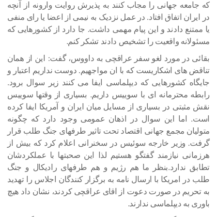
که جامعه جهانی را مجاب کنند به پذیرش روایت وارونه از آنچه
در ایران اتفاق افتاد. در عمل نزدیک به نیمی از اعضا یا رای منفی
یا ممتنع دادند و این پیام مهمی داشت. جا دارد از کشورهایی که
مسئولانه واقعیت را تشخیص دادند تشکر کنم.
بقائی در مورد لغو سفر عراقچی به داووس، گفت: این از همان
تناقض های اشکاریست که با ان مواجهیم. دوست نداریم اعتبار و
جایگاه کشورهایی که دیپلماسی ایفا می کنند زیر سوال برود.
رابطه محترمانه ای با سوییس داریم. بسیاری از وقتها سوییس
نقش مثبتی در بسیاری از مسایل میان ایران و آمریکا ایفا کرده
است. اما این سوال در اذهان عمومی وجود دارد که چگونه
متولیان مجمع جهانی اقتصاد تحت تاثیر طرفهای جنگ طلب قرار
گرفت. وزیر خارجه سوئیس در سخنرانی اعلام کرد که بیش از
هرزمانی نیازمند گفتگو هستیم لذا این صحبتها با عملکردشان
تطابق ندارد.بنظر ما هم رژیم و هم طرفهای رادیکال و جنگ
طلب در امریکا با ارسال نامه به برگزار کنندگان اجلاس را تهدید
به تحریم در صورت دعوت از اقای عراقچی کردند، نشان داد هیچ
باوری به دیپلماسی ندارند.