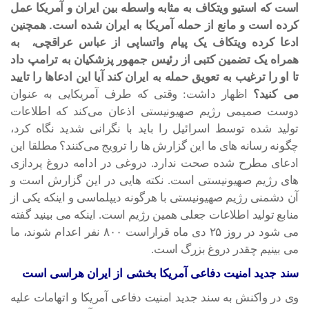
است که استیو ویتکاف به مثابه واسطه بین ایران و آمریکا عمل
کرده است و مانع از حمله آمریکا به ایران شده است. همچنین
ادعا کرده ویتکاف یک پیام واتساپی از عباس عراقچی، به
همراه یک تضمین کتبی از رئیس جمهور پزشکیان به ترامپ داد
تا او را ترغیب به تعویق حمله به ایران کند آیا این ادعاها را تایید
می کنید؟
اظهار داشت: وقتی که طرف آمریکایی به عنوان
دوست صمیمی رژیم صهیونیستی اذعان می‌کند که اطلاعات
تولید شده توسط اسرائیل را باید با نگرانی شدید نگاه کرد،
چگونه رسانه های ما این گزارش ها را ترویج می‌کنند؟ مطلقا این
ادعای مطرح شده صحت ندارد. دروغی در ادامه دروغ پردازی
های رژیم صهیونیستی است. نکته هایی در این گزارش است و
آن دشمنی رژیم صهیونیستی با هرگونه دیپلماسی و اینکه یکی از
منابع تولید اطلاعات جعلی همین رژیم است. اینکه می بینید گفته
می شود در روز ۲۵ دی ماه قراراست ۸۰۰ نفر اعدام شوند، ما
می بینیم چقدر دروغ بزرگ است.
سند جدید امنیت دفاعی آمریکا بخشی از ایران هراسی است
وی در واکنش به سند جدید امنیت دفاعی آمریکا و اتهامات علیه