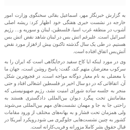
به گزارش خبرنگار مهر، اسماعیل بقائی سخنگوی وزارت امور
خارجه در نشست خبری هفتگی خود اظهار کرد: ریشه اصلی
آشوب در منطقه غرب اسیا، فلسطین، لبنان و سوریه و… رژیم
اسرائیل است. علیرغم اتش بس در لبنان شاهد نقض اتش بس
هستیم. در طی یک سال گذشته تاکنون بیش از۶هزار مورد نقض
آتش‌بس اتفاق افتاده است.
وی در مورد اینکه ایا کاخ سفید درجایگاهی است که ایران را به
سرکوب معترضان متهم کند، گفت: پاسخ روشن است، جهان ما
با معضلی به نام معیار دوگانه مواجه است، در فجیع‌ترین شکل
آن. اتفاقاتی که در دو سال اخیر در فلسطین اشغالی افتاد و حتی
منجر به جلسه ساده شورای امنیت نشد، رژیم صهیونیستی که
مقاماتش تحت پیگرد دیوان بین‌المللی دادگستری هستند به
راحتی جا به جا و مهمان نشست‌های مهم بین‌المللی می‌شوند
ولی همزمان تحت فشار و به بهانه‌های مختلف از ورود مقامات
کشور به چنین نشست‌هایی جلوگیری می شود.رویکرد آمریکا در
قبال حقوق بشر کاملا مزورانه و فریب‌کارانه است.