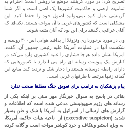
تصریح کرد: در مورد گرینلند موضع ما روشن است؛ احترام به
تمامیت ارضی و حاکمیت کشورها یک اصل است و اگر شما
گزینشی عمل کنید نمی‌توانید اصول خود را حفظ کنید. این
مشکلی است که کشورهای غربی با آن مواجه هستند. نکته‌ای که
آقای عراقچی گفتند برای این بود که آنان متنبه شوند.
وی در مورد برخورداری ونزوئلا از پدافند هوایی اس۳۰۰ روسیه و
شکست آنها در عملیات آمریکا علیه رئیس جمهور آن، گفت:
امریکا نشان داده هرجا فشاری را علیه کشوری وارد می‌کند در
کنارش یک پیوست رسانه ای راه می اندازد تا کشورهایی که
دارای رابطه دوستانه هستند را دچار شک و تردید کند. منابع این
گمانه زنیها مرتبط با طرفهای غربی است.
پیام پزشکیان به ترامپ برای تعویق جنگ مطلقا صحت ندارد
بقائی در پاسخ به سوال خبرنگار مهر مبنی بر اینکه یکی از
رسانه های رژیم صهیونیستی مدعی شده است که اطلاعات و
گزارش های ارسالی از اسرائیل به آمریکا با شک و ظن بسیار
شدید (excesdive suspicion) از ناحیه هیات حاکمه آمریکا،
به ویژه استیو ویتکاف و جرد کوشنر مواجه است و گلایه کرده