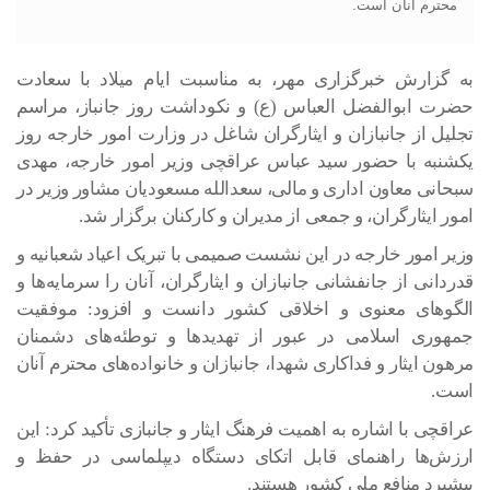
محترم آنان است.
به گزارش خبرگزاری مهر، به مناسبت ایام میلاد با سعادت
حضرت ابوالفضل العباس (ع) و نکوداشت روز جانباز، مراسم
تجلیل از جانبازان و ایثارگران شاغل در وزارت امور خارجه روز
یکشنبه با حضور سید عباس عراقچی وزیر امور خارجه، مهدی
سبحانی معاون اداری و مالی، سعدالله مسعودیان مشاور وزیر در
امور ایثارگران، و جمعی از مدیران و کارکنان برگزار شد.
وزیر امور خارجه در این نشست صمیمی با تبریک اعیاد شعبانیه و
قدردانی از جانفشانی جانبازان و ایثارگران، آنان را سرمایه‌ها و
الگوهای معنوی و اخلاقی کشور دانست و افزود: موفقیت
جمهوری اسلامی در عبور از تهدیدها و توطئه‌های دشمنان
مرهون ایثار و فداکاری شهدا، جانبازان و خانواده‌های محترم آنان
است.
عراقچی با اشاره به اهمیت فرهنگ ایثار و جانبازی تأکید کرد: این
ارزش‌ها راهنمای قابل اتکای دستگاه دیپلماسی در حفظ و
پیشبرد منافع ملی کشور هستند.