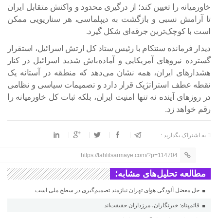
خاورمیانه را تعیین کند؛ از درگیری محدود و واکنش متقابل ایران
تا آرامش نسبی و بازگشت به دیپلماسی، هر سناریویی ممکن
است با کوچک‌ترین جرقه‌ای شکل گیرد.
دیدار فرمانده سنتکام با رئیس ستاد کل ارتش اسرائیل، استقرار
گسترده نیرو‌های آمریکایی و آماده‌باش شدید اسرائیل در کنار
هشدار‌های ایران، همه نشان می‌دهد که منطقه در آستانه یک
نقطه عطف استراتژیک قرار دارد و تصمیمات سیاسی و نظامی
در روز‌های آینده نه تنها امنیت ایران، بلکه ثبات کل خاورمیانه را
رقم خواهد زد.
به اشتراک بگذارید :
https://tahlilsarmaye.com/?p=114704
مطالعه تحلیل‌های مشابه؛
حل معضل آلودگی هوای تهران نیازمند تصمیم‌گیری در سطح ملی است
قائم‌پناه: ‏خبرنگاران، مرزداران حقیقت‌اند