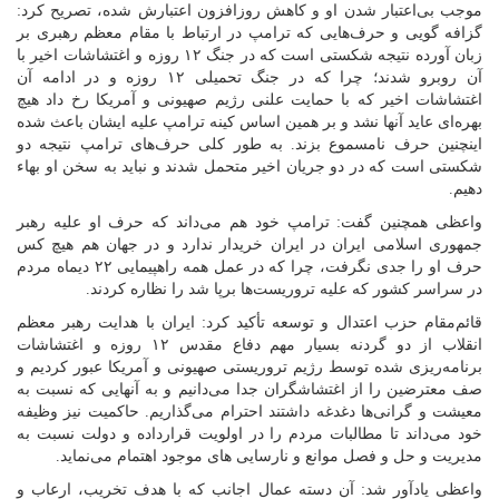
موجب بی‌اعتبار شدن او و کاهش روزافزون اعتبارش شده، تصریح کرد:
گزافه گویی و حرف‌هایی که ترامپ در ارتباط با مقام معظم رهبری بر
زبان آورده نتیجه شکستی است که در جنگ ۱۲ روزه و اغتشاشات اخیر با
آن روبرو شدند؛ چرا که در جنگ تحمیلی ۱۲ روزه و در ادامه آن
اغتشاشات اخیر که با حمایت علنی رژیم صهیونی و آمریکا رخ داد هیچ
بهره‌ای عاید آنها نشد و بر همین اساس کینه ترامپ علیه ایشان باعث شده
اینچنین حرف نامسموع بزند. به طور کلی حرف‌های ترامپ نتیجه دو
شکستی است که در دو جریان اخیر متحمل شدند و نباید به سخن او بهاء
دهیم.
واعظی همچنین گفت: ترامپ خود هم می‌داند که حرف او علیه رهبر
جمهوری اسلامی ایران در ایران خریدار ندارد و در جهان هم هیچ کس
حرف او را جدی نگرفت، چرا که در عمل همه راهپیمایی ۲۲ دیماه مردم
در سراسر کشور که علیه تروریست‌ها برپا شد را نظاره کردند.
قائم‌مقام حزب اعتدال و توسعه تأکید کرد: ایران با هدایت رهبر معظم
انقلاب از دو گردنه بسیار مهم دفاع مقدس ۱۲ روزه و اغتشاشات
برنامه‌ریزی شده توسط رژیم تروریستی صهیونی و آمریکا عبور کردیم و
صف معترضین را از اغتشاشگران جدا می‌دانیم و به آنهایی که نسبت به
معیشت و گرانی‌ها دغدغه داشتند احترام می‌گذاریم. حاکمیت نیز وظیفه
خود می‌داند تا مطالبات مردم را در اولویت قرارداده و دولت نسبت به
مدیریت و حل و فصل موانع و نارسایی های موجود اهتمام می‌نماید.
واعظی یادآور شد: آن دسته عمال اجانب که با هدف تخریب، ارعاب و