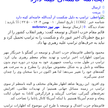
ارسال
پرینت
شناسه خبر : 113662 | تاریخ انتشار : ۰۱ بهمن ۱۴۰۴ - ۲۲:۵۰ | 55 بازدید |
تعداد دیدگاه :
0
| ارسال توسط :
مهر نیوز mehrnews
قائم مقام حزب اعتدال و توسعه گفت: رهبر انقلاب کشور را از
دو پیچ خطرناک اخیر عبور داد و شکست را به ترامپ تحمیل کرد و
نباید به حرف‌های ترامپ علیه رهبری بها داد.
محمود واعظی قائم‌مقام حزب اعتدال و توسعه در گفتگو با خبرنگار مهر
پیرامون اظهارات اخیر ترامپ و تهدید مقام معظم رهبری بیان کرد:
ترامپ در طول مدت ریاست جمهوری خود به ویژه در دوره دوم بدون
مطالعه و تامل و به شکل مغشوش مواردی را مطرح و به سرعت هم
گفته‌های خود را تغییر می‌دهد؛ لذا هم اکنون در دنیا سخنان وی را چندان
جدی نمی‌گیرند.
وی افزود: این روزها شاهد اظهار نظرهای مختلف و البته نامنظم از سوی
ترامپ در زمینه مسائل جهانی هستیم؛ از تهدیدات نظامی، افزایش
تعرفه‌های گمرکی، تصاحب گرینلند و قرارگرفتن کانادا به عنوان ایالت
پنجاه و چندم آمریکا هستیم. یا اینکه آمریکا کانال پاناما را تصاحب کند.
قائم‌مقام حزب اعتدال و توسعه با طرح این موضوع که اظهارات ترامپ