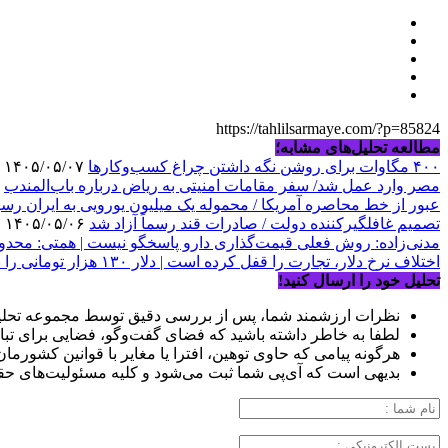
https://tahlilsarmaye.com/?p=85824
مطالعه تحلیل‌های مشابه؛
۴۰۰ مگاوات برای روشن نگه داشتن چراغ کسب‌وکار‌ها
۱۴۰۵/۰۵/۰۷
مصر وارد عمل شد/ سفر مقامات امنیتی به ریاض درباره باب‌المندب
۱۴۰۵/۰۵/۰۶
عبور از خط محاصره آمریکا / محموله یک میلیون یورویی به ایران رسی
تصمیم غافلگیرکننده دولت / صادرات قند رسماً آزاد شد
۱۴۰۵/۰۵/۰۶
مدنی‌زاده: روش فعلی قیمت‌گذاری دارو پاسخگو نیست | همتی: محدو
اختلاف نرخ دلار، تجارت را قفل کرده است | دلار ۱۳۰ هزار تومانی را نمی‌شود با نرخ ۸۰ هزار تومان فروخت
تحلیل خود را ارسال کنید!
نظرات ارزشمند شما، پس از بررسی دقیق توسط مجموعه تحلیل
لطفا به خاطر داشته باشید که فضای گفت‌وگو، فضایی برای تبا
هرگونه پیامی که حاوی توهین، افترا یا مغایر با قوانین کشورما
بدیهی است که آی‌پی شما ثبت می‌شود و کلیه مسئولیت‌های حق