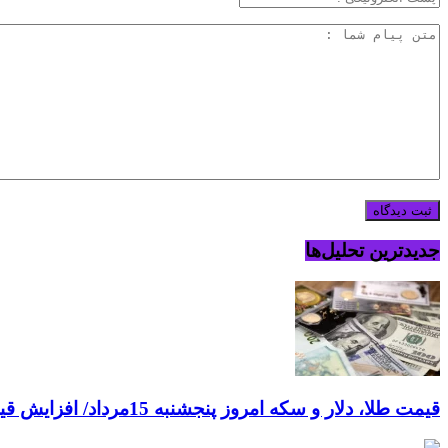
جدیدترین تحلیل‌ها
قیمت طلا، دلار و سکه امروز پنجشنبه 15مرداد/ افزایش قیمت ها + جدول